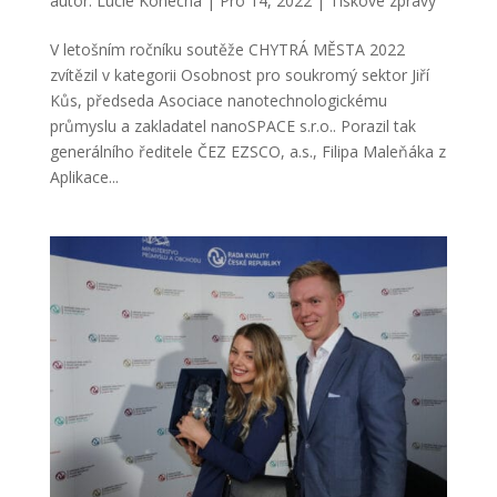
autor:
Lucie Konečná
|
Pro 14, 2022
|
Tiskové zprávy
V letošním ročníku soutěže CHYTRÁ MĚSTA 2022
zvítězil v kategorii Osobnost pro soukromý sektor Jiří
Kůs, předseda Asociace nanotechnologickému
průmyslu a zakladatel nanoSPACE s.r.o.. Porazil tak
generálního ředitele ČEZ EZSCO, a.s., Filipa Maleňáka z
Aplikace...