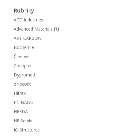
Rubriky
ACO Industries
Advanced Materials JTJ
ART CARBON
Bochemie
Členové
Contipro
Dypromed
eNecont
Filtrex
FN NANO
HE3DA
HF Servis
IQ Structures