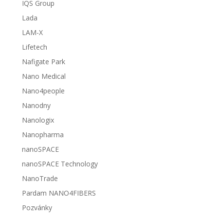
IQS Group
Lada
LAM-X
Lifetech
Nafigate Park
Nano Medical
Nano4people
Nanodny
Nanologix
Nanopharma
nanoSPACE
nanoSPACE Technology
NanoTrade
Pardam NANO4FIBERS
Pozvánky