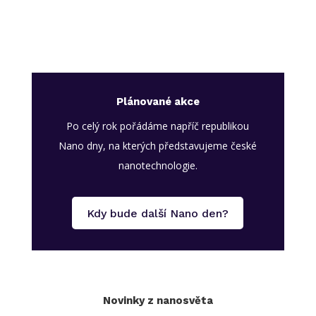
Plánované akce
Po celý rok pořádáme napříč republikou
Nano dny, na kterých představujeme české
nanotechnologie.
Kdy bude další Nano den?
Novinky z nanosvěta