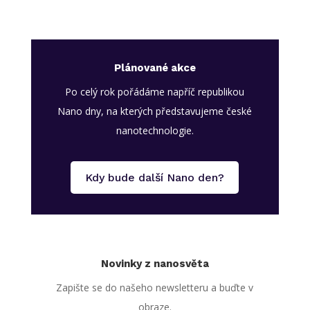
Plánované akce
Po celý rok pořádáme napříč republikou
Nano dny, na kterých představujeme české
nanotechnologie.
Kdy bude další Nano den?
Novinky z nanosvěta
Zapište se do našeho newsletteru a buďte v
obraze.