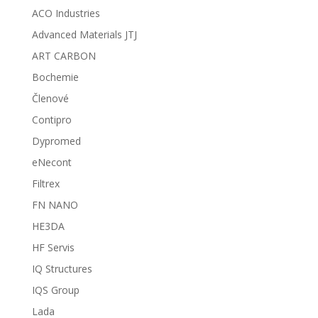
ACO Industries
Advanced Materials JTJ
ART CARBON
Bochemie
Členové
Contipro
Dypromed
eNecont
Filtrex
FN NANO
HE3DA
HF Servis
IQ Structures
IQS Group
Lada