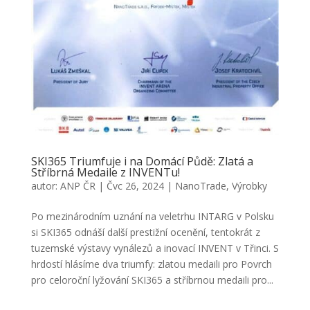
SKI365 Triumfuje i na Domácí Půdě: Zlatá a
Stříbrná Medaile z INVENTu!
autor:
ANP ČR
|
Čvc 26, 2024
|
NanoTrade
,
Výrobky
Po mezinárodním uznání na veletrhu INTARG v Polsku
si SKI365 odnáší další prestižní ocenění, tentokrát z
tuzemské výstavy vynálezů a inovací INVENT v Třinci. S
hrdostí hlásíme dva triumfy: zlatou medaili pro Povrch
pro celoroční lyžování SKI365 a stříbrnou medaili pro...