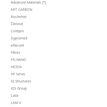
Advanced Materials JTJ
ART CARBON
Bochemie
Členové
Contipro
Dypromed
eNecont
Filtrex
FN NANO
HE3DA
HF Servis
IQ Structures
IQS Group
Lada
LAM-X