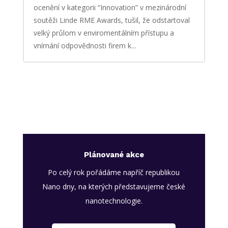
ocenění v kategorii “Innovation” v mezinárodní
soutěži Linde RME Awards, tušil, že odstartoval
velký průlom v enviromentálním přístupu a
vnímání odpovědnosti firem k...
Plánované akce
Po celý rok pořádáme napříč republikou
Nano dny, na kterých představujeme české
nanotechnologie.