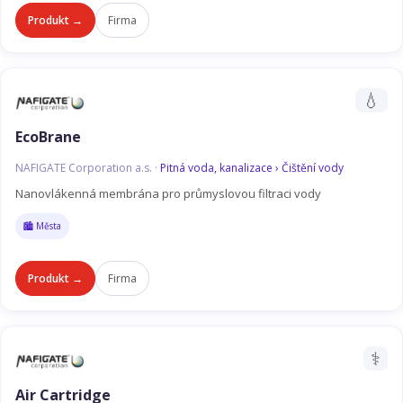
Produkt →
Firma
💧
EcoBrane
NAFIGATE Corporation a.s. ·
Pitná voda, kanalizace › Čištění vody
Nanovlákenná membrána pro průmyslovou filtraci vody
🏙️ Města
Produkt →
Firma
⚕️
Air Cartridge