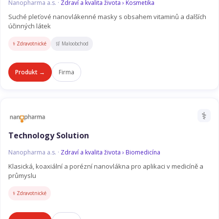
Nanopharma a.s. ·
Zdraví a kvalita života › Kosmetika
Suché pleťové nanovlákenné masky s obsahem vitaminů a dalších
účinných látek
⚕️ Zdravotnické
🛒 Maloobchod
Produkt →
Firma
⚕️
Technology Solution
Nanopharma a.s. ·
Zdraví a kvalita života › Biomedicína
Klasická, koaxiální a porézní nanovlákna pro aplikaci v medicíně a
průmyslu
⚕️ Zdravotnické