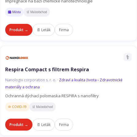
Impregnace na bázi chemické nanotechnologie
🏙️ Města
🛒 Maloobchod
Produkt →
📄 Leták
Firma
⚕️
Respira Compact s filtrem Respira
Nanologix corporation s. r. o. ·
Zdraví a kvalita života › Zdravotnické
materiály a ochrana
Ochranná dýchací polomaska RESPIRA s nanofiltry
🦠 COVID-19
🛒 Maloobchod
Produkt →
📄 Leták
Firma