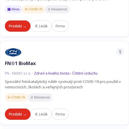
🏙️ Města
🦠 COVID-19
🛒 Maloobchod
Produkt →
📄 Leták
Firma
⚕️
FN®1 BioMax
FN - NANO s.r.o. ·
Zdraví a kvalita života › Čištění vzduchu
Speciální fotokatalytický nátěr vyvinutý proti COVID-19 pro použití v
nemocnicích, školách a veřejných prostorech
🦠 COVID-19
🛒 Maloobchod
Produkt →
📄 Leták
Firma