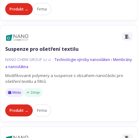
Produkt →
Firma
🧵
Suspenze pro ošetření textilu
NANO CHEMI GROUP s.r.o. ·
Technologie výroby nanovláken › Membrány
a nanovlákna
Modifikované polymery a suspenze s obsahem nanočástic pro
ošetření textilu a filtrů
🏙️ Města
🌱 Zdroje
Produkt →
Firma
🧵