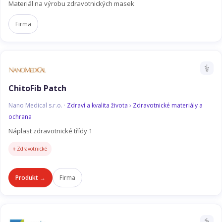
Materiál na výrobu zdravotnických masek
Firma
⚕️
ChitoFib Patch
Nano Medical s.r.o. ·
Zdraví a kvalita života › Zdravotnické materiály a
ochrana
Náplast zdravotnické třídy 1
⚕️ Zdravotnické
Produkt →
Firma
⚕️