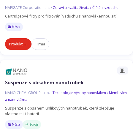
NAFIGATE Corporation a.s. ·
Zdraví a kvalita života › Čištění vzduchu
Cartridgeové filtry pro filtrování vzduchu s nanovlákennou sítí
🏙️ Města
Produkt →
Firma
🧵
Suspenze s obsahem nanotrubek
NANO CHEMI GROUP s.r.o. ·
Technologie výroby nanovláken › Membrány
a nanovlákna
Suspenze s obsahem uhlíkových nanotrubek, která zlepšuje
vlastnosti Li-baterií
🏙️ Města
🌱 Zdroje