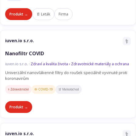
Produkt →
📄 Leták
Firma
⚕️
iuven.io s.r.o.
Nanofiltr COVID
iuven.io s.r.o. ·
Zdraví a kvalita života › Zdravotnické materiály a ochrana
Univerzální nanovlákenné filtry do roušek speciálně vyvinuté proti
koronavirům
⚕️ Zdravotnické
🦠 COVID-19
🛒 Maloobchod
Produkt →
⚕️
iuven.io s.r.o.