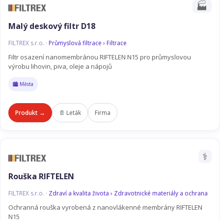
🏭
Malý deskový filtr D18
FILTREX s.r.o. ·
Průmyslová filtrace › Filtrace
Filtr osazení nanomembránou RIFTELEN N15 pro průmyslovou
výrobu lihovin, piva, oleje a nápojů
🏙️ Města
Produkt →
📄 Leták
Firma
⚕️
Rouška RIFTELEN
FILTREX s.r.o. ·
Zdraví a kvalita života › Zdravotnické materiály a ochrana
Ochranná rouška vyrobená z nanovlákenné membrány RIFTELEN
N15