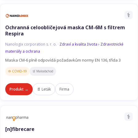
⚕️
Ochranná celoobličejová maska CM-6M s filtrem
Respira
Nanologix corporation s. r. o. ·
Zdraví a kvalita života › Zdravotnické
materiály a ochrana
Maska CM-6 plně odpovídá požadavkům normy EN 136, třída 3
🦠 COVID-19
🛒 Maloobchod
Produkt →
📄 Leták
Firma
⚕️
[n]fibrecare