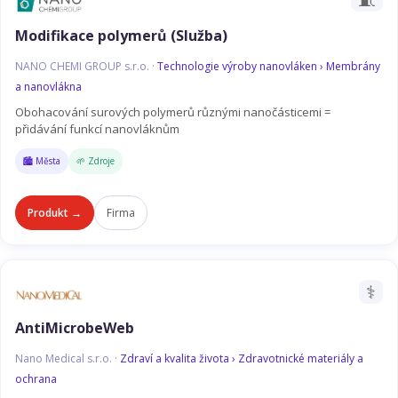
Modifikace polymerů (Služba)
NANO CHEMI GROUP s.r.o. ·
Technologie výroby nanovláken › Membrány
a nanovlákna
Obohacování surových polymerů různými nanočásticemi =
přidávání funkcí nanovláknům
🏙️ Města
🌱 Zdroje
Produkt →
Firma
⚕️
AntiMicrobeWeb
Nano Medical s.r.o. ·
Zdraví a kvalita života › Zdravotnické materiály a
ochrana