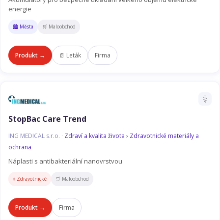
energie
🏙️ Města
🛒 Maloobchod
Produkt →
📄 Leták
Firma
⚕️
StopBac Care Trend
ING MEDICAL s.r.o. ·
Zdraví a kvalita života › Zdravotnické materiály a
ochrana
Náplasti s antibakteriální nanovrstvou
⚕️ Zdravotnické
🛒 Maloobchod
Produkt →
Firma