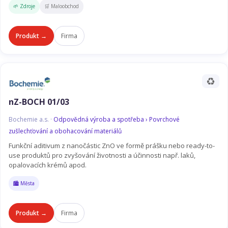
🌱 Zdroje
🛒 Maloobchod
Produkt →
Firma
♻️
nZ-BOCH 01/03
Bochemie a.s. ·
Odpovědná výroba a spotřeba › Povrchové
zušlechťování a obohacování materiálů
Funkční aditivum z nanočástic ZnO ve formě prášku nebo ready-to-
use produktů pro zvyšování životnosti a účinnosti např. laků,
opalovacích krémů apod.
🏙️ Města
Produkt →
Firma