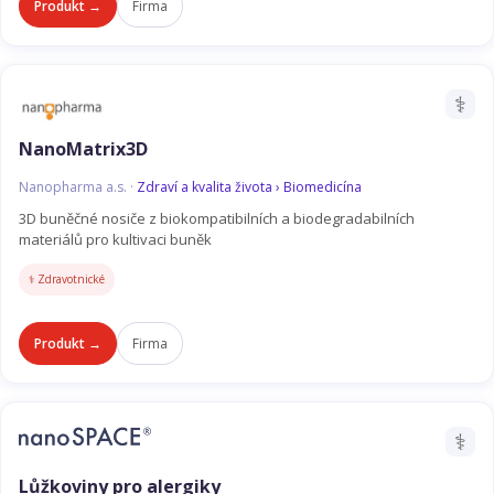
Produkt →
Firma
⚕️
NanoMatrix3D
Nanopharma a.s. ·
Zdraví a kvalita života › Biomedicína
3D buněčné nosiče z biokompatibilních a biodegradabilních
materiálů pro kultivaci buněk
⚕️ Zdravotnické
Produkt →
Firma
⚕️
Lůžkoviny pro alergiky