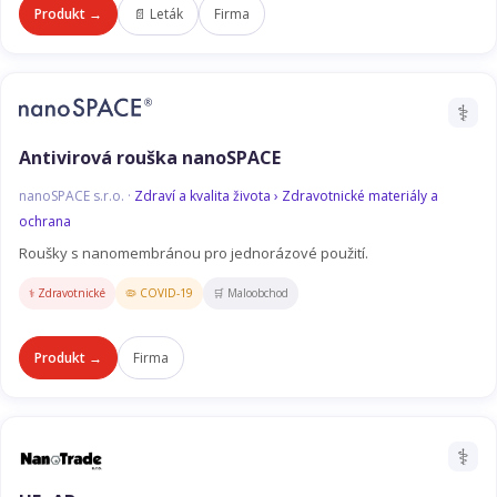
Produkt →
📄 Leták
Firma
⚕️
Antivirová rouška nanoSPACE
nanoSPACE s.r.o. ·
Zdraví a kvalita života › Zdravotnické materiály a
ochrana
Roušky s nanomembránou pro jednorázové použití.
⚕️ Zdravotnické
🦠 COVID-19
🛒 Maloobchod
Produkt →
Firma
⚕️