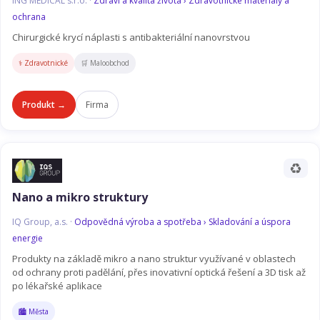
ING MEDICAL s.r.o. ·
Zdraví a kvalita života › Zdravotnické materiály a
ochrana
Chirurgické krycí náplasti s antibakteriální nanovrstvou
⚕️ Zdravotnické
🛒 Maloobchod
Produkt →
Firma
♻️
Nano a mikro struktury
IQ Group, a.s. ·
Odpovědná výroba a spotřeba › Skladování a úspora
energie
Produkty na základě mikro a nano struktur využívané v oblastech
od ochrany proti padělání, přes inovativní optická řešení a 3D tisk až
po lékařské aplikace
🏙️ Města