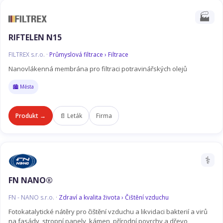
🏭
RIFTELEN N15
FILTREX s.r.o. ·
Průmyslová filtrace › Filtrace
Nanovlákenná membrána pro filtraci potravinářských olejů
🏙️ Města
Produkt →
📄 Leták
Firma
⚕️
FN NANO®
FN - NANO s.r.o. ·
Zdraví a kvalita života › Čištění vzduchu
Fotokatalytické nátěry pro čištění vzduchu a likvidaci bakterií a virů
na fasády, stropní panely, kámen, přírodní povrchy a dřevo