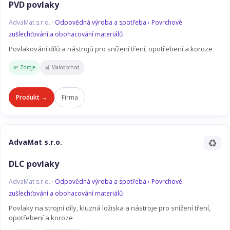
PVD povlaky
AdvaMat s.r.o. ·
Odpovědná výroba a spotřeba › Povrchové
zušlechťování a obohacování materiálů
Povlakování dílů a nástrojů pro snížení tření, opotřebení a koroze
🌱 Zdroje
🛒 Maloobchod
Produkt →
Firma
♻️
AdvaMat s.r.o.
DLC povlaky
AdvaMat s.r.o. ·
Odpovědná výroba a spotřeba › Povrchové
zušlechťování a obohacování materiálů
Povlaky na strojní díly, kluzná ložiska a nástroje pro snížení tření,
opotřebení a koroze