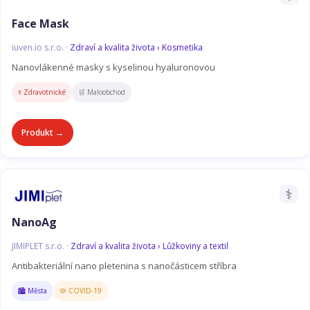
Face Mask
iuven.io s.r.o. ·
Zdraví a kvalita života › Kosmetika
Nanovlákenné masky s kyselinou hyaluronovou
⚕️ Zdravotnické
🛒 Maloobchod
Produkt →
⚕️
NanoAg
JIMIPLET s.r.o. ·
Zdraví a kvalita života › Lůžkoviny a textil
Antibakteriální nano pletenina s nanočásticem stříbra
🏙️ Města
🦠 COVID-19