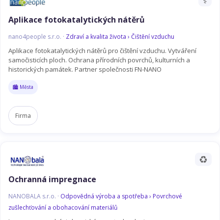
Aplikace fotokatalytických nátěrů
nano4people s.r.o. ·
Zdraví a kvalita života › Čištění vzduchu
Aplikace fotokatalytických nátěrů pro čištění vzduchu. Vytváření
samočisticích ploch. Ochrana přírodních povrchů, kulturních a
historických památek. Partner společnosti FN-NANO
🏙️ Města
Firma
♻️
Ochranná impregnace
NANOBALA s.r.o. ·
Odpovědná výroba a spotřeba › Povrchové
zušlechťování a obohacování materiálů