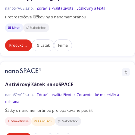
nanoSPACE s.r.o. ·
Zdraví a kvalita života › Lůžkoviny a textil
Protiroztočové lůžkoviny s nanomembránou
🏙️ Města
🛒 Maloobchod
Produkt →
📄 Leták
Firma
⚕️
Antivirový šátek nanoSPACE
nanoSPACE s.r.o. ·
Zdraví a kvalita života › Zdravotnické materiály a
ochrana
Šátky s nanomembránou pro opakované použití
⚕️ Zdravotnické
🦠 COVID-19
🛒 Maloobchod