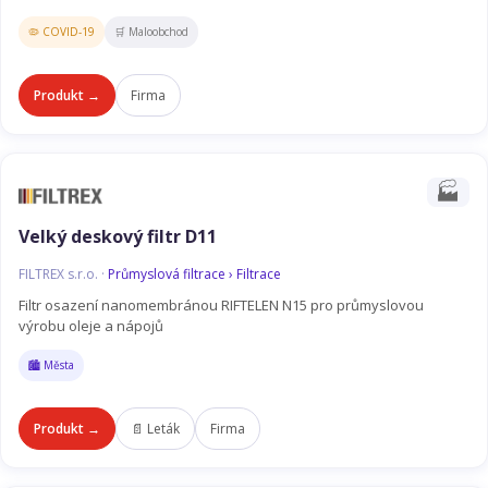
🦠 COVID-19
🛒 Maloobchod
Produkt →
Firma
🏭
Velký deskový filtr D11
FILTREX s.r.o. ·
Průmyslová filtrace › Filtrace
Filtr osazení nanomembránou RIFTELEN N15 pro průmyslovou
výrobu oleje a nápojů
🏙️ Města
Produkt →
📄 Leták
Firma