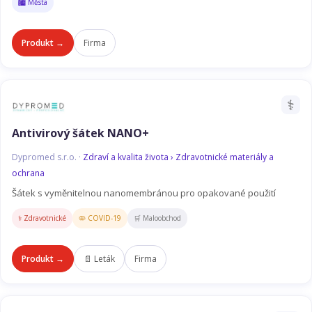
🏙️ Města
Produkt →
Firma
⚕️
Antivirový šátek NANO+
Dypromed s.r.o. ·
Zdraví a kvalita života › Zdravotnické materiály a
ochrana
Šátek s vyměnitelnou nanomembránou pro opakované použití
⚕️ Zdravotnické
🦠 COVID-19
🛒 Maloobchod
Produkt →
📄 Leták
Firma