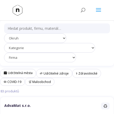
🏙️ Udržitelná města
🌱 Udržitelné zdroje
⚕️ Zdravotnické
🦠 COVID-19
🛒 Maloobchod
83
produktů
♻️
AdvaMat s.r.o.