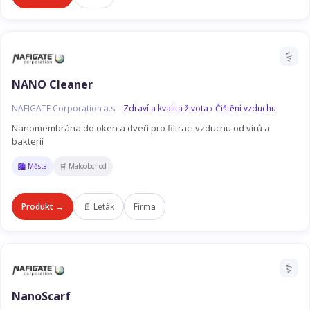
⚕️
NANO Cleaner
NAFIGATE Corporation a.s. ·
Zdraví a kvalita života › Čištění vzduchu
Nanomembrána do oken a dveří pro filtraci vzduchu od virů a
bakterií
🏙️ Města
🛒 Maloobchod
Produkt →
📄 Leták
Firma
⚕️
NanoScarf