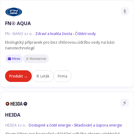
⚕️
FN® AQUA
FN - NANO s.r.o. ·
Zdraví a kvalita života › Čištění vody
Ekologický přípravek pro bez chlórovou údržbu vody na bázi
nanotechnologií
🏙️ Města
🛒 Maloobchod
Produkt →
📄 Leták
Firma
⚡
HE3DA
HE3DA s.r.o. ·
Dostupné a čisté energie › Skladování a úspora energie
Akumulátory pro bezpečné ukládání velkého objemu elektrické