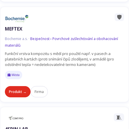
🛡️
MEFTEX
Bochemie a.s. ·
Bezpečnost › Povrchové zušlechťování a obohacování
materiálů
Funkční vrstva kompozitu s mědí pro použití např. v pasech a
platebních kartách (proti snímání čipů zlodějem), v armádě (pro
odstínění tepla = nedetekovatelné termo kamerami)
🏙️ Města
Produkt →
Firma
🧵