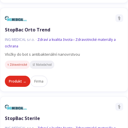
⚕️
StopBac Orto Trend
ING MEDICAL s.r.o. ·
Zdraví a kvalita života › Zdravotnické materiály a
ochrana
Vložky do bot s antibakteriální nanovrstvou
⚕️ Zdravotnické
🛒 Maloobchod
Produkt →
Firma
⚕️
StopBac Sterile