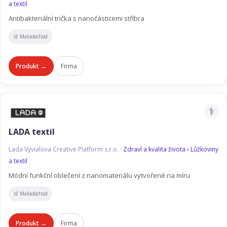
a textil
Antibakteriální trička s nanočásticemi stříbra
🛒 Maloobchod
Produkt →
Firma
⚕️
LADA textil
Lada Vyvialova Creative Platform s.r.o. ·
Zdraví a kvalita života › Lůžkoviny
a textil
Módní funkční oblečení z nanomateriálu vytvořené na míru
🛒 Maloobchod
Produkt →
Firma