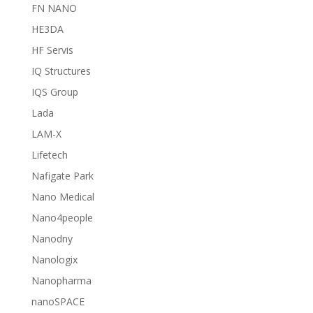
FN NANO
HE3DA
HF Servis
IQ Structures
IQS Group
Lada
LAM-X
Lifetech
Nafigate Park
Nano Medical
Nano4people
Nanodny
Nanologix
Nanopharma
nanoSPACE