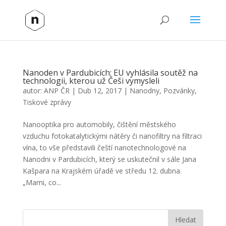
Nanoden v Pardubicích: EU vyhlásila soutěž na
technologii, kterou už Češi vymysleli
autor:
ANP ČR
|
Dub 12, 2017
|
Nanodny
,
Pozvánky
,
Tiskové zprávy
Nanooptika pro automobily, čištění městského
vzduchu fotokatalytickými nátěry či nanofiltry na filtraci
vína, to vše představili čeští nanotechnologové na
Nanodni v Pardubicích, který se uskutečnil v sále Jana
Kašpara na Krajském úřadě ve středu 12. dubna.
„Mami, co...