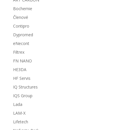
Bochemie
Členové
Contipro
Dypromed
eNecont
Filtrex
FN NANO
HE3DA
HF Servis
IQ Structures
IQS Group
Lada
LAM-X
Lifetech