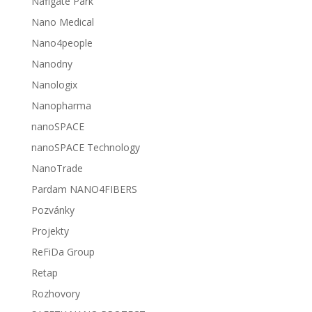
Nafigate Park
Nano Medical
Nano4people
Nanodny
Nanologix
Nanopharma
nanoSPACE
nanoSPACE Technology
NanoTrade
Pardam NANO4FIBERS
Pozvánky
Projekty
ReFiDa Group
Retap
Rozhovory