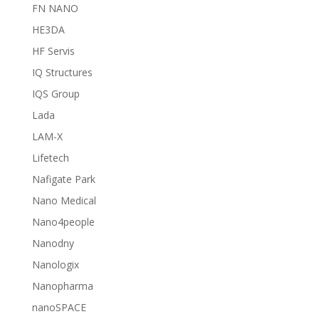
FN NANO
HE3DA
HF Servis
IQ Structures
IQS Group
Lada
LAM-X
Lifetech
Nafigate Park
Nano Medical
Nano4people
Nanodny
Nanologix
Nanopharma
nanoSPACE