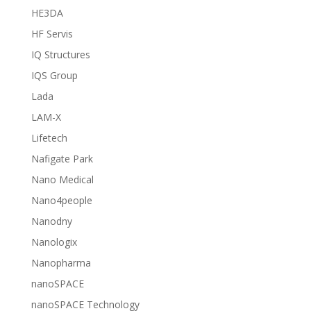
HE3DA
HF Servis
IQ Structures
IQS Group
Lada
LAM-X
Lifetech
Nafigate Park
Nano Medical
Nano4people
Nanodny
Nanologix
Nanopharma
nanoSPACE
nanoSPACE Technology