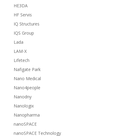
HE3DA
HF Servis
IQ Structures
IQS Group
Lada
LAM-X
Lifetech
Nafigate Park
Nano Medical
Nano4people
Nanodny
Nanologix
Nanopharma
nanoSPACE
nanoSPACE Technology