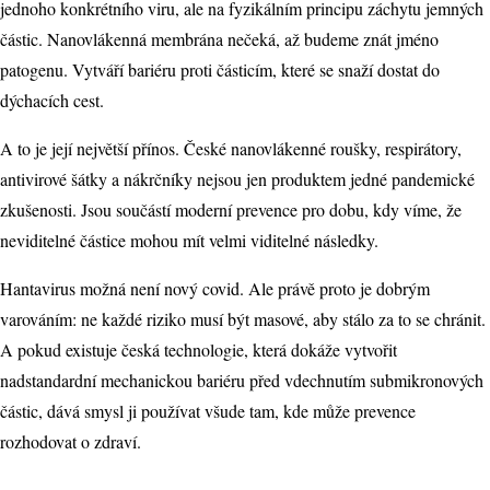
jednoho konkrétního viru, ale na fyzikálním principu záchytu jemných
částic. Nanovlákenná membrána nečeká, až budeme znát jméno
patogenu. Vytváří bariéru proti částicím, které se snaží dostat do
dýchacích cest.
A to je její největší přínos. České nanovlákenné roušky, respirátory,
antivirové šátky a nákrčníky nejsou jen produktem jedné pandemické
zkušenosti. Jsou součástí moderní prevence pro dobu, kdy víme, že
neviditelné částice mohou mít velmi viditelné následky.
Hantavirus možná není nový covid. Ale právě proto je dobrým
varováním: ne každé riziko musí být masové, aby stálo za to se chránit.
A pokud existuje česká technologie, která dokáže vytvořit
nadstandardní mechanickou bariéru před vdechnutím submikronových
částic, dává smysl ji používat všude tam, kde může prevence
rozhodovat o zdraví.