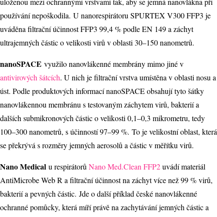
uloženou mezi ochrannými vrstvami tak, aby se jemná nanovlákna při
používání nepoškodila. U nanorespirátoru SPURTEX V300 FFP3 je
uváděna filtrační účinnost FFP3 99,4 % podle EN 149 a záchyt
ultrajemných částic o velikosti virů v oblasti 30–150 nanometrů.
nanoSPACE
využilo nanovlákenné membrány mimo jiné v
antivirových šátcích
. U nich je filtrační vrstva umístěna v oblasti nosu a
úst. Podle produktových informací nanoSPACE obsahují tyto šátky
nanovlákennou membránu s testovaným záchytem virů, bakterií a
dalších submikronových částic o velikosti 0,1–0,3 mikrometru, tedy
100–300 nanometrů, s účinností 97–99 %. To je velikostní oblast, která
se překrývá s rozměry jemných aerosolů a částic v měřítku virů.
Nano Medical
u respirátorů
Nano Med.Clean FFP2
uvádí materiál
AntiMicrobe Web R a filtrační účinnost na záchyt více než 99 % virů,
bakterií a pevných částic. Jde o další příklad české nanovlákenné
ochranné pomůcky, která míří právě na zachytávání jemných částic a