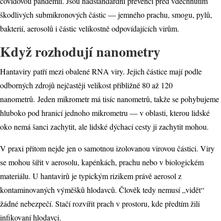
covidovou pandemii. Jsou nadstandardní prevencí před vdechnutím
škodlivých submikronových částic — jemného prachu, smogu, pylů,
bakterií, aerosolů i částic velikostně odpovídajících virům.
Když rozhodují nanometry
Hantaviry patří mezi obalené RNA viry. Jejich částice mají podle
odborných zdrojů nejčastěji velikost přibližně 80 až 120
nanometrů. Jeden mikrometr má tisíc nanometrů, takže se pohybujeme
hluboko pod hranicí jednoho mikrometru — v oblasti, kterou lidské
oko nemá šanci zachytit, ale lidské dýchací cesty ji zachytit mohou.
V praxi přitom nejde jen o samotnou izolovanou virovou částici. Viry
se mohou šířit v aerosolu, kapénkách, prachu nebo v biologickém
materiálu. U hantavirů je typickým rizikem právě aerosol z
kontaminovaných výměšků hlodavců. Člověk tedy nemusí „vidět“
žádné nebezpečí. Stačí rozvířit prach v prostoru, kde předtím žili
infikovaní hlodavci.