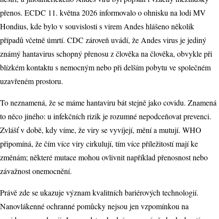
přenos. ECDC 11. května 2026 informovalo o ohnisku na lodi MV
Hondius, kde bylo v souvislosti s virem Andes hlášeno několik
případů včetně úmrtí. CDC zároveň uvádí, že Andes virus je jediný
známý hantavirus schopný přenosu z člověka na člověka, obvykle při
blízkém kontaktu s nemocným nebo při delším pobytu ve společném
uzavřeném prostoru.
To neznamená, že se máme hantaviru bát stejně jako covidu. Znamená
to něco jiného: u infekčních rizik je rozumné nepodceňovat prevenci.
Zvlášť v době, kdy víme, že viry se vyvíjejí, mění a mutují. WHO
připomíná, že čím více viry cirkulují, tím více příležitostí mají ke
změnám; některé mutace mohou ovlivnit například přenosnost nebo
závažnost onemocnění.
Právě zde se ukazuje význam kvalitních bariérových technologií.
Nanovlákenné ochranné pomůcky nejsou jen vzpomínkou na