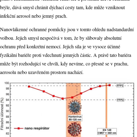
brýle, dává smysl chránit dýchací cesty tam, kde může vzniknout
infekční aerosol nebo jemný prach.
Nanovlákenné ochranné pomůcky jsou v tomto ohledu nadstandardní
volbou. Jejich smysl nespočívá v tom, že by slibovaly absolutní
ochranu před konkrétní nemocí. Jejich síla je ve vysoce účinné
fyzikální bariéře proti vdechnutí jemných částic. A právě tato bariéra
může být rozhodující ve chvíli, kdy nevíme, co přesně se v prachu,
aerosolu nebo uzavřeném prostoru nachází.