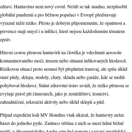
zdraví. Hantavirus není nový covid. Nešíří se tak snadno, nezpůsobil
globální pandemii a pro běžnou populaci v Evropě představuje
výrazně nižší riziko. Přesto je dobrým připomenutím, že opatrnost a
prevence mají smysl i u infekcí, které nejsou každodenním tématem
zpráv.
Hlavní cestou přenosu hantavirů na člověka je vdechnutí aerosolu
kontaminovaného močí, trusem nebo slinami infikovaných hlodavců.
Rizikovou situací proto nemusí být přeplněná tramvaj, ale spíše úklid
staré půdy, sklepa, stodoly, chaty, skladu nebo garáže, kde se mohli
pohybovat hlodavci. Státní zdravotní ústav uvádí, že riziko přenosu se
zvyšuje právě při činnostech, jako je zemědělství, lesnictví,
zahradničení, rekreační aktivity nebo úklid sklepů a půd.
Případ expediční lodi MV Hondius však ukázal, že hantaviry nelze
házet do jednoho pytle. Zatímco většina z nich se mezi lidmi běžně
nešíří, u jihoamerického Andes viru byl popsán i vzácný mezilidský