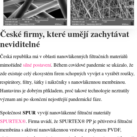
České firmy, které umějí zachytávat
neviditelné
Česká republika má v oblasti nanovlákenných filtračních materiálů
mimořádně
silné postavení
. Během covidové pandemie se ukázalo, že
zde existuje celý ekosystém firem schopných vyvíjet a vyrábět roušky,
respirátory, filtry, šátky i nákrčníky s nanovlákennou membránou.
Hantavirus je dobrým příkladem, proč takové technologie neztratily
význam ani po skončení nejostřejší pandemické fáze.
SPUR
Společnost
vyvíjí nanovlákenné filtrační materiály
SPURTEX®
. Firma uvádí, že SPURTEX® PP je pětivrstvá filtrační
membrána s aktivní nanovlákennou vrstvou z polymeru PVDF,