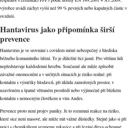
výrobce uvádí záchyt vyšší než 99 % pevných nebo kapalných částic v
ovzduší.
Hantavirus jako připomínka širší
prevence
Hantavirus je ve srovnání s covidem méně nebezpečný z hlediska
běžného komunitního šíření. To je důležité říci jasně. Pro většinu lidí
nepředstavuje každodenní hrozbu. Současně ale může způsobit
závažné onemocnění a v určitých situacích je riziko reálné: při
kontaktu s výměšky hlodavců, při úklidu zamořených prostor, v
uzavřeném a špatně větraném prostředí nebo výjimečně při blízkém
kontaktu s nemocným člověkem u viru Andes.
Prevence proto není projev paniky. Je to rozumná reakce na riziko,
které sice není masové, ale může mít vážné důsledky. Stejně jako si při
práci s chemikáliemi vezmeme rukavice a při řezání dřeva ochranné