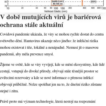
V době mutujících virů je bariérová
ochrana stále aktuální
Covidová pandemie ukázala, že viry se mohou rychle dostat do centra
světového dění. Hantavirus ukazuje něco jiného: že infekční rizika
mohou existovat i tiše, lokálně a nenápadně. Nemusí jít o masovou
pandemii, aby měla prevence smysl.
Žijeme ve světě, kde se viry vyvíjejí, kde se mění ekosystémy, kde lidé
cestují, vstupují do divoké přírody, obývají stále těsnější prostor se
zvířecími rezervoáry a kde se nové informace o přenosu infekcí
objevují průběžně. Nelze spoléhat jen na to, že dnešní riziko zůstane
stejné i zítra.
Právě proto má význam technologie, která nestojí na rozpoznání