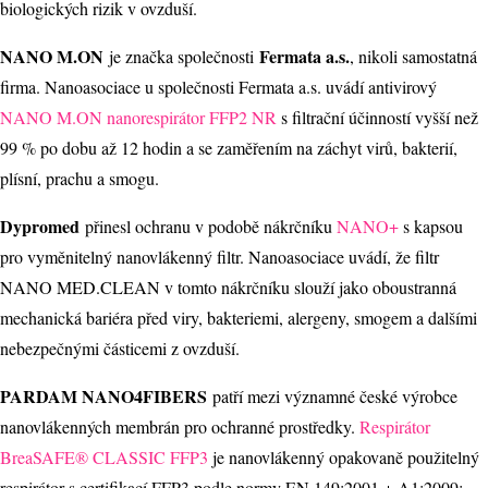
biologických rizik v ovzduší.
NANO M.ON
Fermata a.s.
je značka společnosti
, nikoli samostatná
firma. Nanoasociace u společnosti Fermata a.s. uvádí antivirový
NANO M.ON nanorespirátor FFP2 NR
s filtrační účinností vyšší než
99 % po dobu až 12 hodin a se zaměřením na záchyt virů, bakterií,
plísní, prachu a smogu.
Dypromed
přinesl ochranu v podobě nákrčníku
NANO+
s kapsou
pro vyměnitelný nanovlákenný filtr. Nanoasociace uvádí, že filtr
NANO MED.CLEAN v tomto nákrčníku slouží jako oboustranná
mechanická bariéra před viry, bakteriemi, alergeny, smogem a dalšími
nebezpečnými částicemi z ovzduší.
PARDAM NANO4FIBERS
patří mezi významné české výrobce
nanovlákenných membrán pro ochranné prostředky.
Respirátor
BreaSAFE® CLASSIC FFP3
je nanovlákenný opakovaně použitelný
respirátor s certifikací FFP3 podle normy EN 149:2001 + A1:2009;