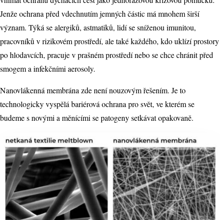
Jenže ochrana před vdechnutím jemných částic má mnohem širší
význam. Týká se alergiků, astmatiků, lidí se sníženou imunitou,
pracovníků v rizikovém prostředí, ale také každého, kdo uklízí prostory
po hlodavcích, pracuje v prašném prostředí nebo se chce chránit před
smogem a infekčními aerosoly.
Nanovlákenná membrána zde není nouzovým řešením. Je to
technologicky vyspělá bariérová ochrana pro svět, ve kterém se
budeme s novými a měnícími se patogeny setkávat opakovaně.