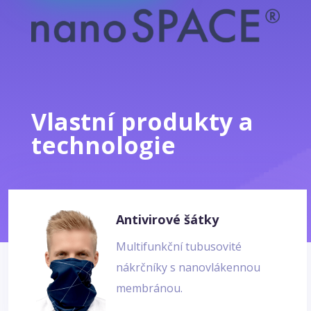
Vlastní produkty a
technologie
Antivirové šátky
Multifunkční tubusovité
nákrčníky s nanovlákennou
membránou.