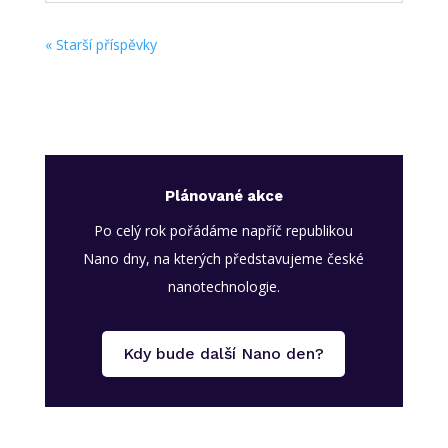
« Starší příspěvky
Plánované akce
Po celý rok pořádáme napříč republikou
Nano dny, na kterých představujeme české
nanotechnologie.
Kdy bude další Nano den?