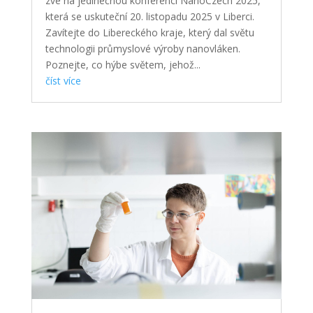
zve na jedinečnou konferenci NanoCzech 2025,
která se uskuteční 20. listopadu 2025 v Liberci.
Zavítejte do Libereckého kraje, který dal světu
technologii průmyslové výroby nanovláken.
Poznejte, co hýbe světem, jehož...
číst více