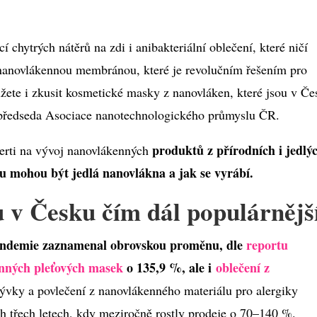
í chytrých nátěrů na zdi i anibakteriální oblečení, které ničí
 nanovlákennou membránou, které je revolučním řešením pro
e i zkusit kosmetické masky z nanovláken, které jsou v Če
s, předseda Asociace nanotechnologického průmyslu ČR.
produktů z přírodních i jedlý
rti na vývoj nanovlákenných
emu mohou být jedlá nanovlákna a jak se vyrábí.
 v Česku čím dál populárnějš
andemie zaznamenal obrovskou proměnu, dle
reportu
nných pleťových masek
o 135,9 %, ale i
oblečení z
ývky a povlečení z nanovlákenného materiálu pro alergiky
 třech letech, kdy meziročně rostly prodeje o 70–140 %.