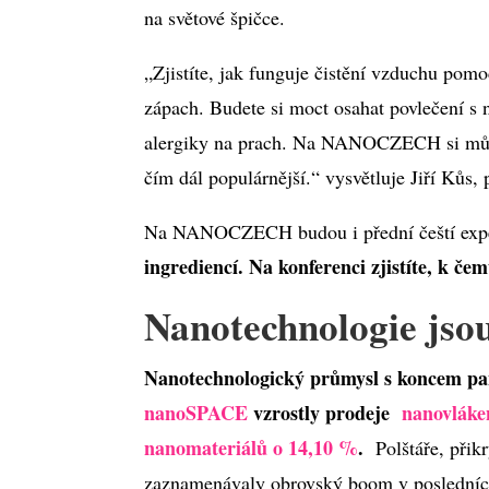
na světové špičce.
„Zjistíte, jak funguje čistění vzduchu pomoc
zápach. Budete si moct osahat povlečení s
alergiky na prach. Na NANOCZECH si můžet
čím dál populárnější.“ vysvětluje Jiří Ků
Na NANOCZECH budou i přední čeští expe
ingrediencí. Na konferenci zjistíte, k č
Nanotechnologie jsou
Nanotechnologický průmysl s koncem p
nanoSPACE
vzrostly prodeje
nanovláke
nanomateriálů o 14,10 %
.
Polštáře, přikr
zaznamenávaly obrovský boom v posledních