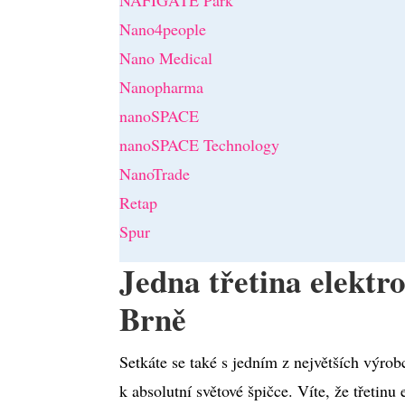
NAFIGATE Park
Nano4people
Nano Medical
Nanopharma
nanoSPACE
nanoSPACE Technology
NanoTrade
Retap
Spur
Jedna třetina elektr
Brně
Setkáte se také s jedním z největších výro
k absolutní světové špičce. Víte, že třetin