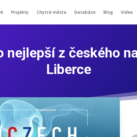
vé
Projekty
Chytrá města
Databáze
Blog
Videa
o nejlepší z českého n
Liberce