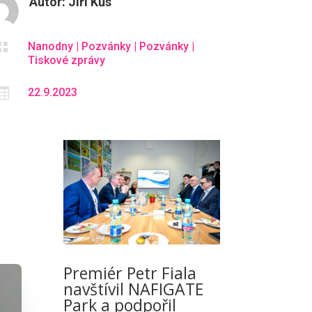
Autor:
Jiří Kůs

Nanodny
|
Pozvánky
|
Pozvánky
|
Tiskové zprávy

22.9.2023
Premiér Petr Fiala
navštívil NAFIGATE
Park a podpořil