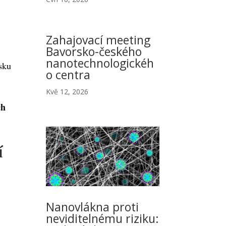
Zahajovací meeting
Bavorsko-českého
nanotechnologickéh
sku
o centra
Kvě 12, 2026
ch
í
Nanovlákna proti
neviditelnému riziku: