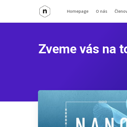
Homepage
O nás
Členo
Zveme vás na t