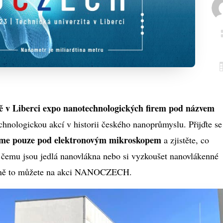
tě v Liberci expo nanotechnologických firem pod názvem
chnologickou akcí v historii českého nanoprůmyslu. Přijďte se
idíme pouze pod elektronovým mikroskopem
a zjistěte, co
k čemu jsou jedlá nanovlákna nebo si vyzkoušet nanovlákenné
řesně to můžete na akci NANOCZECH.