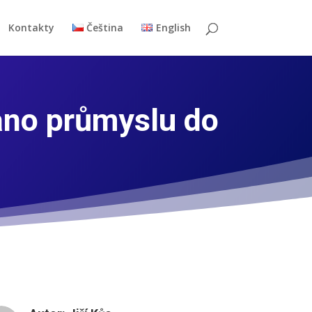
Kontakty
Čeština
English
ano průmyslu do