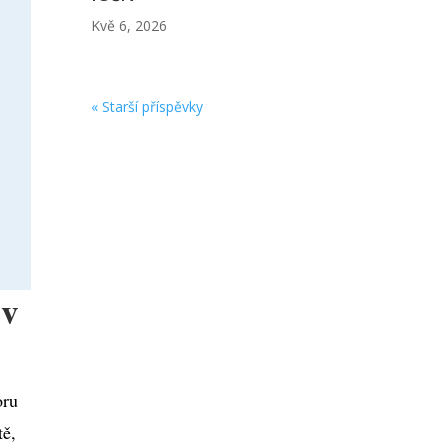
Kvě 6, 2026
« Starší příspěvky
 v
oru
tě,