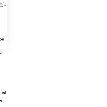
 o
t
od
de