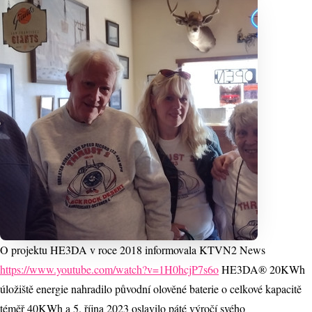
O projektu HE3DA v roce 2018 informovala KTVN2 News
https://www.youtube.com/watch?v=1H0hcjP7s6o
HE3DA® 20KWh
úložiště energie nahradilo původní olověné baterie o celkové kapacitě
téměř 40KWh a 5. října 2023 oslavilo páté výročí svého