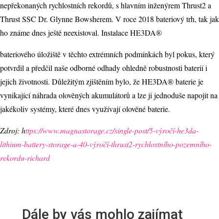
nepřekonaných rychlostních rekordů, s hlavním inženýrem Thrust2 a
Thrust SSC Dr. Glynne Bowsherem. V roce 2018 bateriový trh, tak jak
ho známe dnes ještě neexistoval. Instalace HE3DA®
bateriového úložiště v těchto extrémních podmínkách byl pokus, který
potvrdil a předčil naše odborné odhady ohledně robustnosti baterií i
jejich životnosti. Důležitým zjištěním bylo, že HE3DA® baterie je
vynikající náhrada olověných akumulátorů a lze ji jednoduše napojit na
jakékoliv systémy, které dnes využívají olověné baterie.
Zdroj: h
ttps://www.magnastorage.cz/single-post/5-výročí-he3da-
lithium-battery-storage-a-40-výročí-thrust2-rychlostního-pozemního-
rekordu-richard
Dále by vás mohlo zajímat