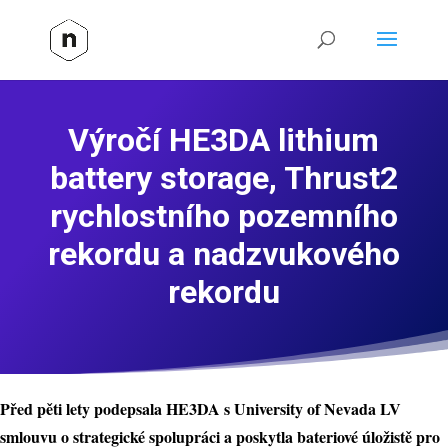
Výročí HE3DA lithium
battery storage, Thrust2
rychlostního pozemního
rekordu a nadzvukového
rekordu
Před pěti lety podepsala HE3DA s University of Nevada LV
smlouvu o strategické spolupráci a poskytla bateriové úložistě pro