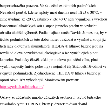
bezporuchového provozu. Ve skutečně extrémních podmínkách
Nevadské pouště, kde se teploty mezi dnem a nocí liší až o 30°C, v
zimě uvidíme až -20°C, zatímco v létě 40°C není výjimkou, s vysokou
koncentrací alkalických solí a super jemného prachu ve vzduchu,
obstálo úložiště výborně. Podle majitele ranče Davida Jamiesona, by v
těchto podmínkách za tuto dobu musel uvažovat o výměně a koupi již
třetí řady olověných akumulátorů. HE3DA ® lithiové baterie jsou na
rozdíl od olova bezúdržbové, ekologické a lze využít jejich plnou
kapacitu. Prakticky člověk získá proti olovu poloviční váhu, plné
využití capacity (místo poloviny) a nejméně čtyřikrát delší životnost ve
stejných podmínkách. Zjednodušeně, HE3DA ® lithiová baterie je
oproti olovu 16x výhodnější. Monitorování provozu:
https://gerlach.adbitech.com/
Oslavy se zúčastnilo mnoho důležitých osobností, včetně britského
závodního týmu THRUST, který je držitelem dvou dosud