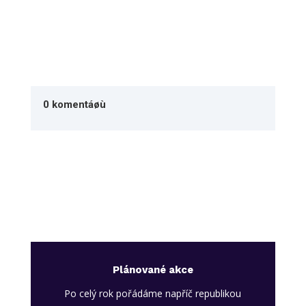
0 komentáøù
Plánované akce
Po celý rok pořádáme napříč republikou