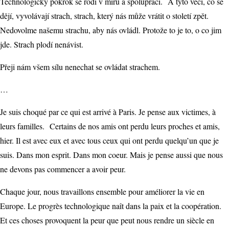
Technologický pokrok se rodí v míru a spolupráci. A tyto věci, co se
dějí, vyvolávají strach, strach, který nás může vrátit o století zpět.
Nedovolme našemu strachu, aby nás ovládl. Protože to je to, o co jim
jde. Strach plodí nenávist.
Přeji nám všem sílu nenechat se ovládat strachem.
…
Je suis choqué par ce qui est arrivé à Paris. Je pense aux victimes, à
leurs familles. Certains de nos amis ont perdu leurs proches et amis,
hier. Il est avec eux et avec tous ceux qui ont perdu quelqu’un que je
suis. Dans mon esprit. Dans mon coeur. Mais je pense aussi que nous
ne devons pas commencer a avoir peur.
Chaque jour, nous travaillons ensemble pour améliorer la vie en
Europe. Le progrès technologique naît dans la paix et la coopération.
Et ces choses provoquent la peur que peut nous rendre un siècle en