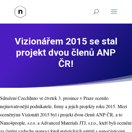
Vizionářem 2015 se stal
projekt dvou členů ANP
ČR!
Sdružení CzechInno ve čtvrtek 3. prosince v Praze ocenilo
nejinovativnější podnikatele, firmy a jejich projekty roku 2015. Mezi
oceněnými Vizionáři 2015 byl i projekt dvou členů ANP ČR, a to
Nano4people, s.r.o. a Advanced Materials JTJ, s.r.o., kteří byli oceněni
za čistění vzduchu pomocí fotokatalytických nátěrů s nanočásticemi