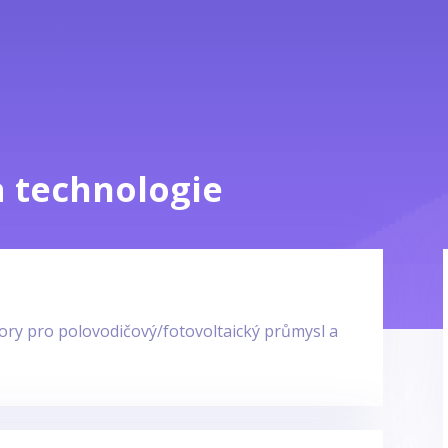
a technologie
y pro polovodičový/fotovoltaický průmysl a