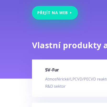
PŘEJÍT NA WEB
Vlastní produkty 
SV-Fur
Atmosférické/LPCVD/PECVD reaktor
R&D sektor