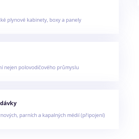
cké plynové kabinety, boxy a panely
ení nejen polovodičového průmyslu
odávky
nových, parních a kapalných médií (připojení)