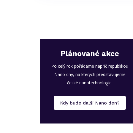
Plánované akce
Po celý rok pořádáme napříč republikou
Nano dny, na kterých představujeme
české nanotechnologie.
Kdy bude další Nano den?