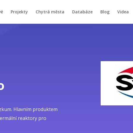
vé
Projekty
Chytrá města
Databáze
Blog
Videa
o
výzkum. Hlavním produktem
ermální reaktory pro