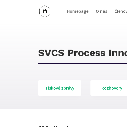
Homepage
O nás
Členo
SVCS Process Inn
Tiskové zprávy
Rozhovory