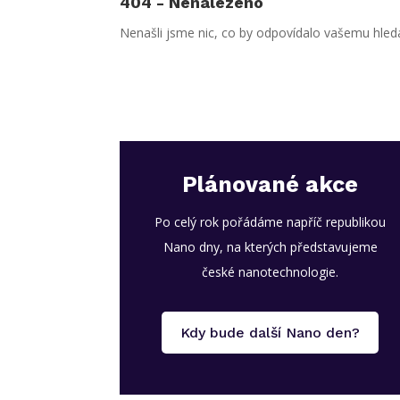
404 - Nenalezeno
Nenašli jsme nic, co by odpovídalo vašemu hledá
Plánované akce
Po celý rok pořádáme napříč republikou
Nano dny, na kterých představujeme
české nanotechnologie.
Kdy bude další Nano den?