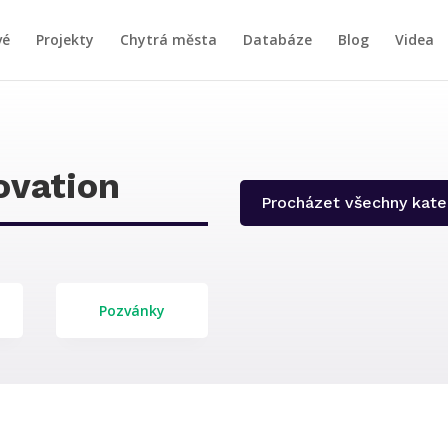
vé
Projekty
Chytrá města
Databáze
Blog
Videa
ovation
Procházet všechny kate
Pozvánky