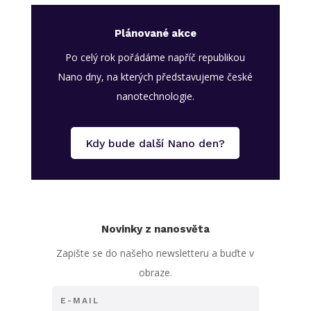
Plánované akce
Po celý rok pořádáme napříč republikou
Nano dny, na kterých představujeme české
nanotechnologie.
Kdy bude další Nano den?
Novinky z nanosvěta
Zapište se do našeho newsletteru a buďte v
obraze.