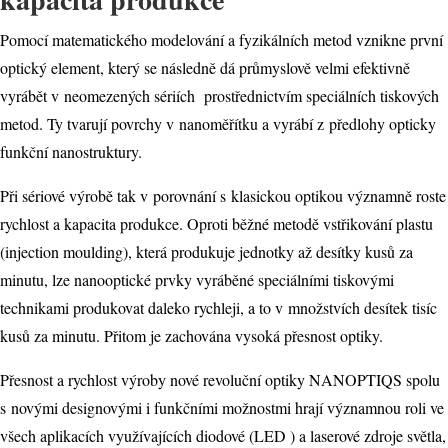
Pomocí matematického modelování a fyzikálních metod vznikne první
optický element, který se následně dá průmyslově velmi efektivně
vyrábět v neomezených sériích prostřednictvím speciálních tiskových
metod. Ty tvarují povrchy v nanoměřítku a vyrábí z předlohy opticky
funkční nanostruktury.
Při sériové výrobě tak v porovnání s klasickou optikou významně roste
rychlost a kapacita produkce. Oproti běžné metodě vstřikování plastu
(injection moulding), která produkuje jednotky až desítky kusů za
minutu, lze nanooptické prvky vyráběné speciálními tiskovými
technikami produkovat daleko rychleji, a to v množstvích desítek tisíc
kusů za minutu. Přitom je zachována vysoká přesnost optiky.
Přesnost a rychlost výroby nové revoluční optiky NANOPTIQS spolu
s novými designovými i funkčními možnostmi hrají významnou roli ve
všech aplikacích využívajících diodové (LED ) a laserové zdroje světla,