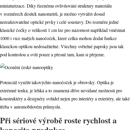
miniaturizace. Díky řízenému ovlivňování struktury materiálu
v rozměrech desítek nanometrů, je možno vytvářet dosud
nerealizovatelné optické prvky i celé soustavy. Do rozměru jedné
klasické čočky o velikosti 1 cm lze pro názornost například vměstnat
1000 i více malých nanočoček, které celku mohou dodat funkce
klasickou optikou nedosažitelné. Všechny světelné paprsky jsou tak
pod kontrolou a svítí pouze a přesně tam, kam si přejeme.
Potenciál využití takovýchto nanočoček je obrovský. Optika je
extrémně tenká, je lehká a to znamená dříve nevídané možnosti pro
konstruktéry a designéry svítidel nejen pro interiéry a exteriéry, ale také
třeba v automobilovém průmyslu.
Při sériové výrobě roste rychlost a
kapacita produkce