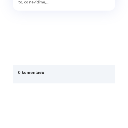
to, co nevidíme,...
0 komentáøù