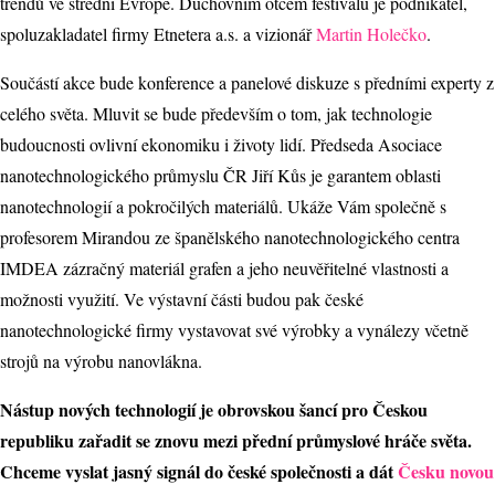
trendů ve střední Evropě. Duchovním otcem festivalu je podnikatel,
spoluzakladatel firmy Etnetera a.s. a vizionář
Martin Holečko
.
Součástí akce bude konference a panelové diskuze s předními experty z
celého světa. Mluvit se bude především o tom, jak technologie
budoucnosti ovlivní ekonomiku i životy lidí. Předseda Asociace
nanotechnologického průmyslu ČR Jiří Kůs je garantem oblasti
nanotechnologií a pokročilých materiálů. Ukáže Vám společně s
profesorem Mirandou ze španělského nanotechnologického centra
IMDEA zázračný materiál grafen a jeho neuvěřitelné vlastnosti a
možnosti využití. Ve výstavní části budou pak české
nanotechnologické firmy vystavovat své výrobky a vynálezy včetně
strojů na výrobu nanovlákna.
Nástup nových technologií je obrovskou šancí pro Českou
republiku zařadit se znovu mezi přední průmyslové hráče světa.
Chceme vyslat jasný signál do české společnosti a dát
Česku novou