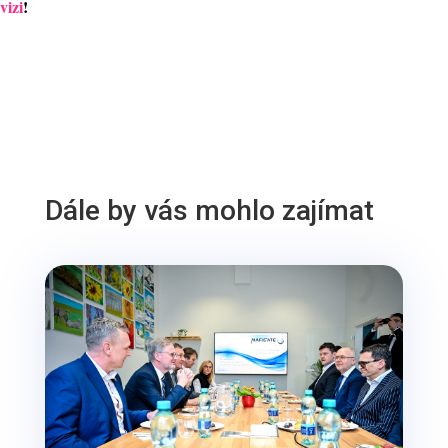
vizi
!
Dále by vás mohlo zajímat