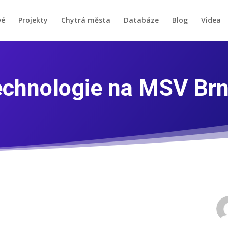
vé
Projekty
Chytrá města
Databáze
Blog
Videa
chnologie na MSV Br