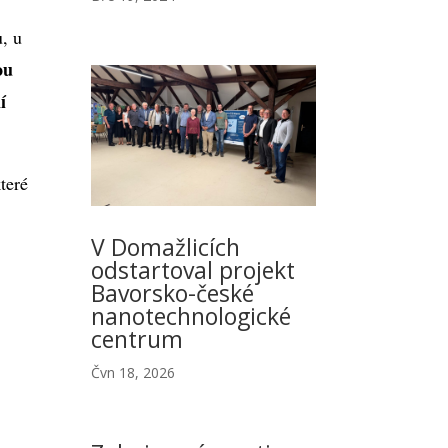
, u
ou
í
které
V Domažlicích
odstartoval projekt
Bavorsko-české
nanotechnologické
centrum
Čvn 18, 2026