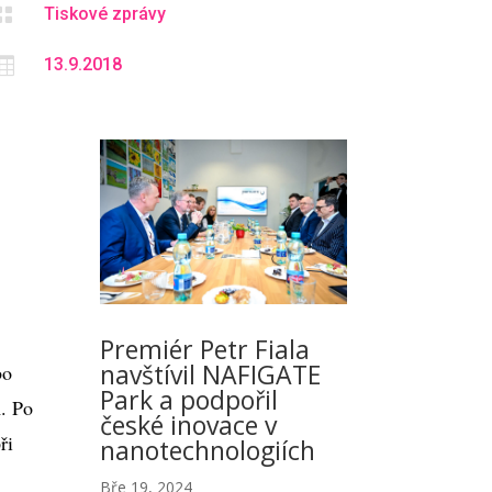

Tiskové zprávy

13.9.2018
Premiér Petr Fiala
navštívil NAFIGATE
bo
Park a podpořil
m. Po
české inovace v
ři
nanotechnologiích
Bře 19, 2024