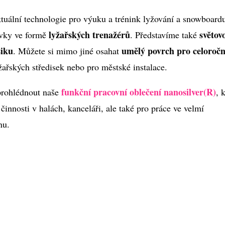
tuální technologie pro výuku a trénink lyžování a snowboardu
lyžařských trenažérů
světov
ávky ve formě
. Představíme také
siku
umělý povrch pro celoročn
. Můžete si mimo jiné osahat
žařských středisek nebo pro městské instalace.
funkční pracovní oblečení nanosilver(R)
prohlédnout naše
, 
činnosti v halách, kanceláři, ale také pro práce ve velmí
nu.