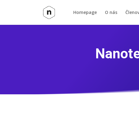
Homepage
O nás
Členo
Nanote