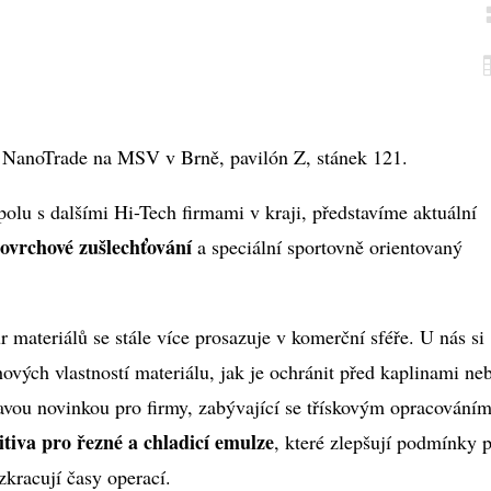
 NanoTrade na MSV v Brně, pavilón Z, stánek 121.
olu s dalšími Hi-Tech firmami v kraji, představíme aktuální
ovrchové zušlechťování
a speciální sportovně orientovaný
 materiálů se stále více prosazuje v komerční sféře. U nás si
vých vlastností materiálu, jak je ochránit před kaplinami ne
avou novinkou pro firmy, zabývající se třískovým opracování
itiva pro řezné a chladicí emulze
, které zlepšují podmínky p
zkracují časy operací.