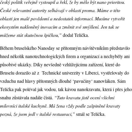
český politik veřejně vystoupil a řekl, že by mělo být nano prioritou.
České relevantní autority selhávají v oblasti proma. Máme o této
oblasti jen malé povědomí a nedostatek informací. Musíme vytvořit
ekosystém nakloněný inovacím a změnit své smýšlení. Jen tak se
můžeme stát skutečnou špičkou,”
dodal Telička.
Během bruselského Nanoday se přítomným návštěvníkům představilo
hned několik nanotechnologických firem a organizací a nechyběly ani
působivé ukázky. Díky nevšedně vzhlížejícímu zařízení, které do
Bruselu dorazilo až z Technické univerzity v Liberci, vystřelovaly do
vzduchu nad hlavy přítomných dlouhé ‘pavučiny‘ nanovláken. Sám
Telička pak poléval jak vodou, tak kávou nanokravatu, která i přes jeho
snahu zůstávala nadále čistá.
“Tuto kravatu jistě ocení všichni
milovníci italské kuchyně. Má žena vždy podle zašpiněné kravaty
pozná, že jsem jedl v italské restauraci,”
smál se Telička.