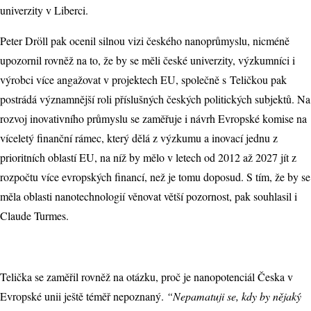
univerzity v Liberci.
Peter Dröll pak ocenil silnou vizi českého nanoprůmyslu, nicméně
upozornil rovněž na to, že by se měli české univerzity, výzkumníci i
výrobci více angažovat v projektech EU, společně s Teličkou pak
postrádá významnější roli příslušných českých politických subjektů. Na
rozvoj inovativního průmyslu se zaměřuje i návrh Evropské komise na
víceletý finanční rámec, který dělá z výzkumu a inovací jednu z
prioritních oblastí EU, na níž by mělo v letech od 2012 až 2027 jít z
rozpočtu více evropských financí, než je tomu doposud. S tím, že by se
měla oblasti nanotechnologií věnovat větší pozornost, pak souhlasil i
Claude Turmes.
Telička se zaměřil rovněž na otázku, proč je nanopotenciál Česka v
Evropské unii ještě téměř nepoznaný.
“Nepamatuji se, kdy by nějaký