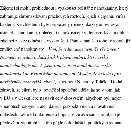
Zájemci si mohli prohlédnout i vyzkoušet polštář z nanotkaniny, který
zabraňuje shromážďování prachových roztočů, jejich alergenů, virů i
bakterií. Ke zhlédnutí byly připraveny rovněž ukázky antivirových
ústenek, nanotkanin, oblečení i nanokosmetiky. Její vzorky si mohli
zájemci z akce odnést na vyzkoušení. Páni si namísto toho rozebrali již
zmiňované nanokravaty.
“Vím, že jedna akce nemůže vše změnit.
Nicméně se jedná o další krok k plnění ambicí, které česká
nanotechnologie má. A jsem rád, že jsem mohl dovést česká
nanokouzla i do Evropského parlamentu. Myslím, že to byla i pro
návštěvníky neobvyklá ‚show‘,”
zhodnotil Nanoday Telička. Dodal
zároveň, že cílem bylo
rovněž si společně udělat jasno v tom, jak
v EU a v Česku lépe nastavit celý ekosystém, abychom byli nejen
v nanotechnologiích, ale i dalších perspektivních a inovativních
oblastech světově konkurenceschopní. V závěru sám shrnul, co je
především zapotřebí, a s tím půjde o do dalších politických jednání.