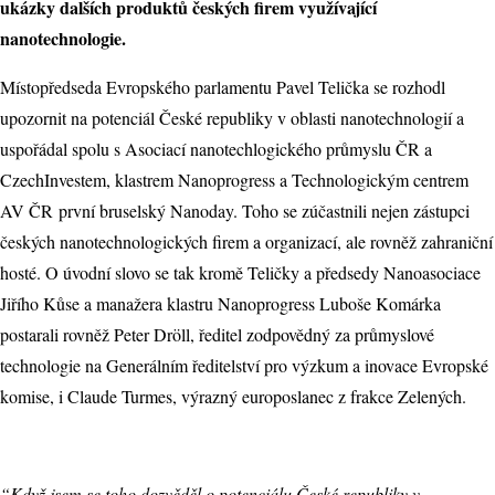
ukázky dalších produktů českých firem využívající
nanotechnologie.
Místopředseda Evropského parlamentu Pavel Telička se rozhodl
upozornit na potenciál České republiky v oblasti nanotechnologií a
uspořádal spolu s Asociací nanotechlogického průmyslu ČR a
CzechInvestem, klastrem Nanoprogress a Technologickým centrem
AV ČR první bruselský Nanoday. Toho se zúčastnili nejen zástupci
českých nanotechnologických firem a organizací, ale rovněž zahraniční
hosté. O úvodní slovo se tak kromě Teličky a předsedy Nanoasociace
Jiřího Kůse a manažera klastru Nanoprogress Luboše Komárka
postarali rovněž Peter Dröll, ředitel zodpovědný za průmyslové
technologie na Generálním ředitelství pro výzkum a inovace Evropské
komise, i Claude Turmes, výrazný europoslanec z frakce Zelených.
“Když jsem se toho dozvěděl o potenciálu České republiky v