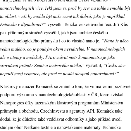
nanotechnologiích více, řekl jsem si, proč by zrovna tohle nemohla být
ta oblast, v níž by mohla být naše země tak dobrá, jako je například
Estonsko v digitalizaci?”
vysvětlil Telička ve své úvodní řeči. Jiří Kůs
pak přítomným stručně vysvětlil, jaké jsou ambice českého
nanotechnologického průmyslu i co to vlastně nano je.
“Nano je něco
velmi malého, co je pouhým okem neviditelné. V nanotechnologiích
jde o atomy a molekuly. Přirovnávat metr k nanometru je jako
srovnávat průměr Země a tenisového míčku,”
vysvětlil,
“Česko sice
nepatří mezi velmoce, ale proč se nestát alespoň nanovelmocí?”
Klastrový manažer Komárek se zmínil o tom, že vnímá velmi pozitivně
podporu výzkumu v nanotechnologické oblasti v ČR, kterou získal
Nanoprogres díky tuzemským klastrovým programům Ministerstva
průmyslu a obchodu, CzechInvestu a agentury API. Komárek také
dodal, že je důležité také vzdělávat odborníky a jako příklad uvedl
studijní obor Netkané textilie a nanovlákenné materiály Technické