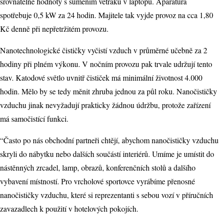
srovnatelné hodnoty s šuměním větráku v laptopu. Aparatura
spotřebuje 0,5 kW za 24 hodin. Majitele tak vyjde provoz na cca 1,80
Kč denně při nepřetržitém provozu.
Nanotechnologické čističky vyčistí vzduch v průměrné učebně za 2
hodiny při plném výkonu. V nočním provozu pak trvale udržují tento
stav. Katodové světlo uvnitř čističek má minimální životnost 4.000
hodin. Mělo by se tedy měnit zhruba jednou za půl roku. Nanočističky
vzduchu jinak nevyžadují prakticky žádnou údržbu, protože zařízení
má samočistící funkci.
“Často po nás obchodní partneři chtějí, abychom nanočističky vzduchu
skryli do nábytku nebo dalších součástí interiérů. Umíme je umístit do
nástěnných zrcadel, lamp, obrazů, konferenčních stolů a dalšího
vybavení místností. Pro vrcholové sportovce vyrábíme přenosné
nanočističky vzduchu, které si reprezentanti s sebou vozí v příručních
zavazadlech k použití v hotelových pokojích.