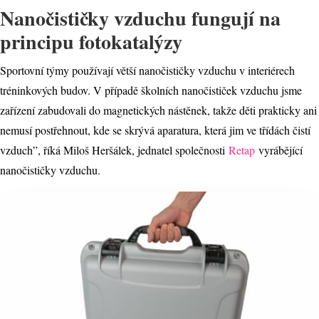
Nanočističky vzduchu fungují na
principu fotokatalýzy
Sportovní týmy používají větší nanočističky vzduchu v interiérech
tréninkových budov. V případě školních nanočističek vzduchu jsme
zařízení zabudovali do magnetických nástěnek, takže děti prakticky ani
nemusí postřehnout, kde se skrývá aparatura, která jim ve třídách čistí
vzduch”, říká Miloš Heršálek, jednatel společnosti
Retap
vyrábějící
nanočističky vzduchu.