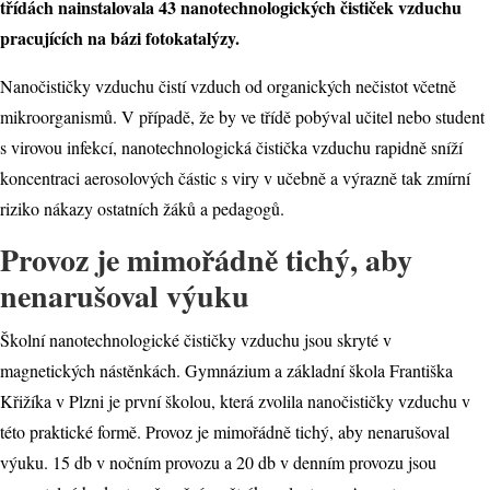
třídách nainstalovala 43 nanotechnologických čističek vzduchu
pracujících na bázi fotokatalýzy.
Nanočističky vzduchu čistí vzduch od organických nečistot včetně
mikroorganismů. V případě, že by ve třídě pobýval učitel nebo student
s virovou infekcí, nanotechnologická čistička vzduchu rapidně sníží
koncentraci aerosolových částic s viry v učebně a výrazně tak zmírní
riziko nákazy ostatních žáků a pedagogů.
Provoz je mimořádně tichý, aby
nenarušoval výuku
Školní nanotechnologické čističky vzduchu jsou skryté v
magnetických nástěnkách. Gymnázium a základní škola Františka
Křižíka v Plzni je první školou, která zvolila nanočističky vzduchu v
této praktické formě. Provoz je mimořádně tichý, aby nenarušoval
výuku. 15 db v nočním provozu a 20 db v denním provozu jsou