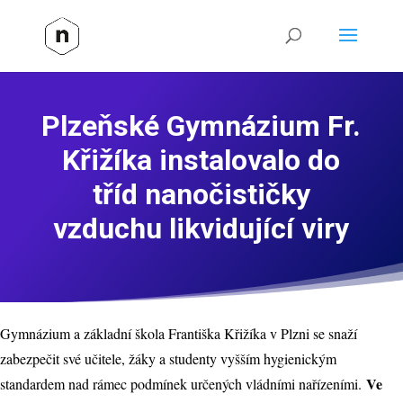
Plzeňské Gymnázium Fr.
Křižíka instalovalo do
tříd nanočističky
vzduchu likvidující viry
Gymnázium a základní škola Františka Křižíka v Plzni se snaží
zabezpečit své učitele, žáky a studenty vyšším hygienickým
Ve
standardem nad rámec podmínek určených vládními nařízeními.