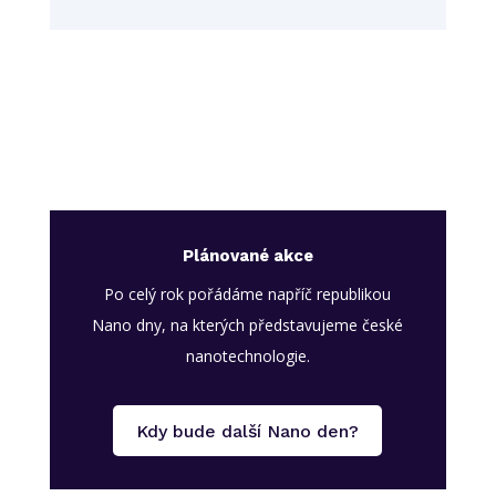
Plánované akce
Po celý rok pořádáme napříč republikou
Nano dny, na kterých představujeme české
nanotechnologie.
Kdy bude další Nano den?