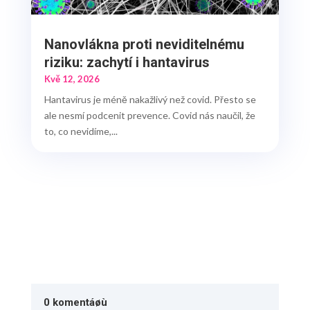
Nanovlákna proti neviditelnému
riziku: zachytí i hantavirus
Kvě 12, 2026
Hantavirus je méně nakažlivý než covid. Přesto se
ale nesmí podcenit prevence. Covid nás naučil, že
to, co nevidíme,...
0 komentáøù