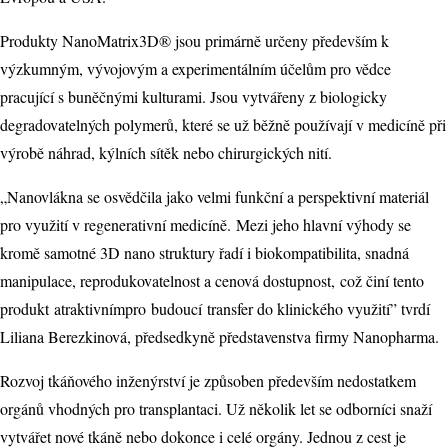
Produkty NanoMatrix3D® jsou primárně určeny především k
výzkumným, vývojovým a experimentálním účelům pro vědce
pracující s buněčnými kulturami. Jsou vytvářeny z biologicky
degradovatelných polymerů, které se už běžně používají v medicíně při
výrobě náhrad, kýlních sítěk nebo chirurgických nití.
„Nanovlákna se osvědčila jako velmi funkční a perspektivní materiál
pro využití v regenerativní medicíně. Mezi jeho hlavní výhody se
kromě samotné 3D nano struktury řadí i biokompatibilita, snadná
manipulace, reprodukovatelnost a cenová dostupnost, což činí tento
produkt atraktivnímpro budoucí transfer do klinického využití” tvrdí
Liliana Berezkinová, předsedkyně představenstva firmy Nanopharma.
Rozvoj tkáňového inženýrství je způsoben především nedostatkem
orgánů vhodných pro transplantaci. Už několik let se odborníci snaží
vytvářet nové tkáně nebo dokonce i celé orgány. Jednou z cest je