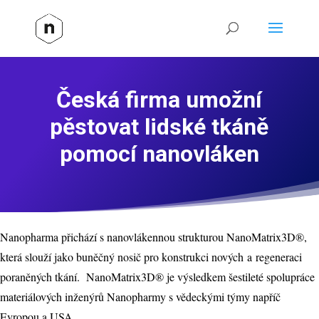
Česká firma umožní
pěstovat lidské tkáně
pomocí nanovláken
Nanopharma přichází s nanovlákennou strukturou NanoMatrix3D®,
která slouží jako buněčný nosič pro konstrukci nových a regeneraci
poraněných tkání. NanoMatrix3D® je výsledkem šestileté spolupráce
materiálových inženýrů Nanopharmy s vědeckými týmy napříč
Evropou a USA.