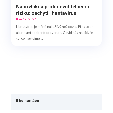
Nanovlákna proti neviditelnému
riziku: zachytí i hantavirus
Kvě 12, 2026
Hantavirus je méně nakažlivý než covid. Přesto se
ale nesmí podcenit prevence. Covid nás naučil, že
to, co nevidíme,...
0 komentáøù