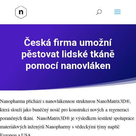
Česká firma umožní
pěstovat lidské tkáně
pomocí nanovláken
Nanopharma přichází s nanovlákennou strukturou NanoMatrix3D®,
která slouží jako buněčný nosič pro konstrukci nových a regeneraci
poraněných tkání. NanoMatrix3D® je výsledkem šestileté spolupráce
materiálových inženýrů Nanopharmy s vědeckými týmy napříč
Evropou a USA.