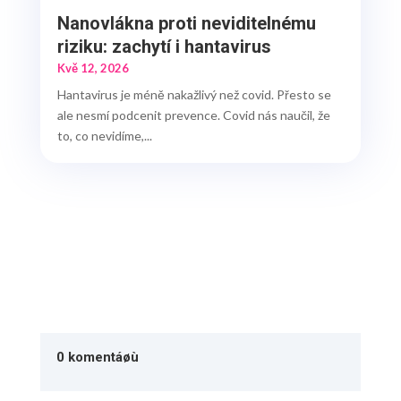
Nanovlákna proti neviditelnému
riziku: zachytí i hantavirus
Kvě 12, 2026
Hantavirus je méně nakažlivý než covid. Přesto se
ale nesmí podcenit prevence. Covid nás naučil, že
to, co nevidíme,...
0 komentáøù