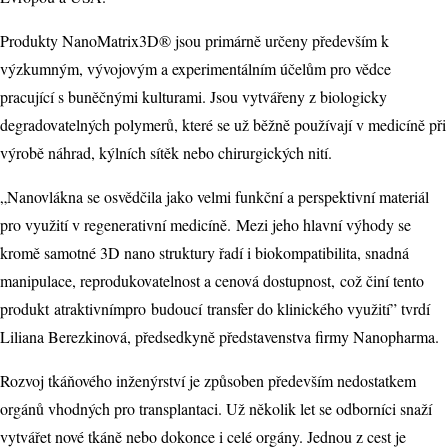
Produkty NanoMatrix3D® jsou primárně určeny především k
výzkumným, vývojovým a experimentálním účelům pro vědce
pracující s buněčnými kulturami. Jsou vytvářeny z biologicky
degradovatelných polymerů, které se už běžně používají v medicíně při
výrobě náhrad, kýlních sítěk nebo chirurgických nití.
„Nanovlákna se osvědčila jako velmi funkční a perspektivní materiál
pro využití v regenerativní medicíně. Mezi jeho hlavní výhody se
kromě samotné 3D nano struktury řadí i biokompatibilita, snadná
manipulace, reprodukovatelnost a cenová dostupnost, což činí tento
produkt atraktivnímpro budoucí transfer do klinického využití” tvrdí
Liliana Berezkinová, předsedkyně představenstva firmy Nanopharma.
Rozvoj tkáňového inženýrství je způsoben především nedostatkem
orgánů vhodných pro transplantaci. Už několik let se odborníci snaží
vytvářet nové tkáně nebo dokonce i celé orgány. Jednou z cest je