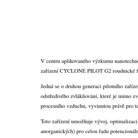
V centru aplikovaného výzkumu nanotechno
zařízení CYCLONE PILOT G2 roudnické 
Jedná se o druhou generaci pilotního zaříz
odstředivého zvlákňování, které je mimo z
procesního vzduchu, vyvinutou právě pro tu
Toto zařízení umožňuje vývoj, optimalizac
anorganických) pro celou řadu potencionáln