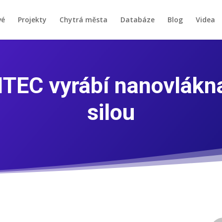
vé
Projekty
Chytrá města
Databáze
Blog
Videa
TEC vyrábí nanovlákn
silou