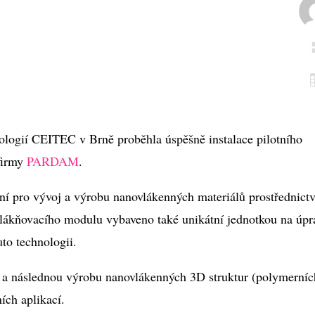
logií CEITEC v Brně proběhla úspěšně instalace pilotního
firmy
PARDAM
.
ení pro vývoj a výrobu nanovlákenných materiálů prostřednict
vlákňovacího modulu vybaveno také unikátní jednotkou na úpr
to technologii.
i a následnou výrobu nanovlákenných 3D struktur (polymerníc
ích aplikací.