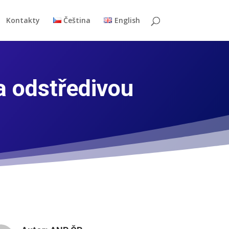
Kontakty
Čeština
English
a odstředivou