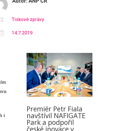
Autor:
ANP ČR

Tiskové zprávy

14.7.2019
vím
avu
Premiér Petr Fiala
navštívil NAFIGATE
h i
Park a podpořil
české inovace v