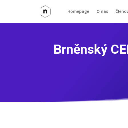
Homepage
O nás
Členo
Brněnský CEI