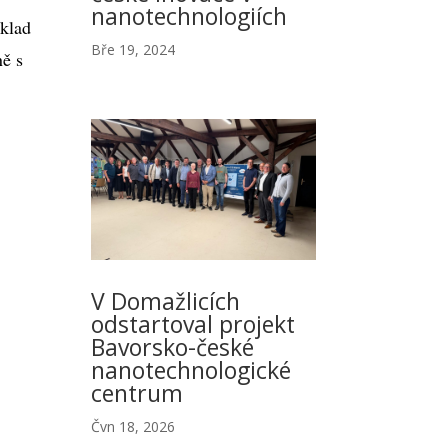
nanotechnologiích
íklad
Bře 19, 2024
ně s
V Domažlicích
odstartoval projekt
Bavorsko-české
nanotechnologické
centrum
Čvn 18, 2026