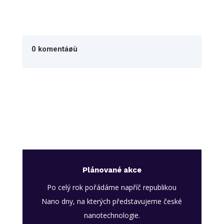
0 komentáøù
Plánované akce
Po celý rok pořádáme napříč republikou
Nano dny, na kterých představujeme české
nanotechnologie.