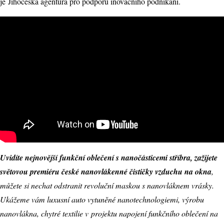
je Jihočeská agentura pro podporu inovačního podnikání.
Uvidíte nejnovější funkční oblečení s nanočásticemi stříbra, zažijete
světovou premiéru české nanovlákenné čističky vzduchu na okna
,
můžete si nechat odstranit revoluční maskou s nanovláknem vrásky.
Ukážeme vám luxusní auto vytuněné nanotechnologiemi, výrobu
nanovlákna, chytré textilie v projektu napojení funkčního oblečení na