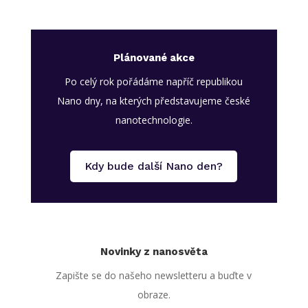
Plánované akce
Po celý rok pořádáme napříč republikou
Nano dny, na kterých představujeme české
nanotechnologie.
Kdy bude další Nano den?
Novinky z nanosvěta
Zapište se do našeho newsletteru a buďte v
obraze.