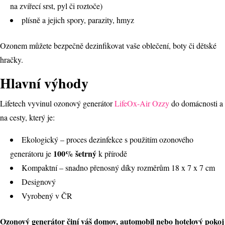
na zvířecí srst, pyl či roztoče)
plísně a jejich spory, parazity, hmyz
Ozonem můžete bezpečně dezinfikovat vaše oblečení, boty či dětské
hračky.
Hlavní výhody
Lifetech vyvinul ozonový generátor
LifeOx-Air Ozzy
do domácnosti a
na cesty, který je:
Ekologický – proces dezinfekce s použitím ozonového
100% šetrný
generátoru je
k přírodě
Kompaktní – snadno přenosný díky rozměrům 18 x 7 x 7 cm
Designový
Vyrobený v ČR
Ozonový generátor činí váš domov, automobil nebo hotelový pokoj