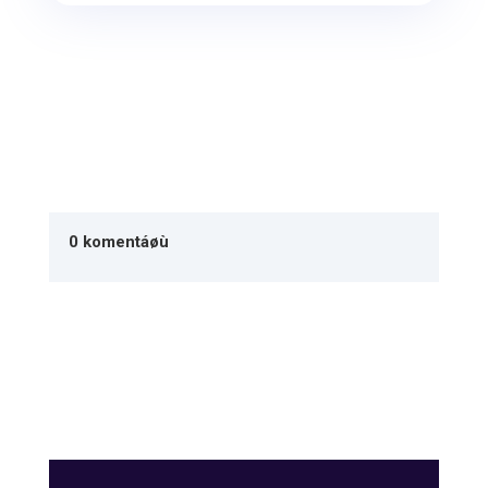
0 komentáøù