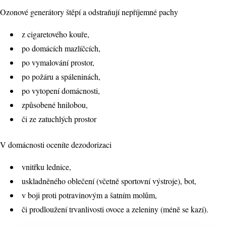
Ozonové generátory štěpí a odstraňují nepříjemné pachy
z cigaretového kouře,
po domácích mazlíčcích,
po vymalování prostor,
po požáru a spáleninách,
po vytopení domácnosti,
způsobené hnilobou,
či ze zatuchlých prostor
V domácnosti oceníte dezodorizaci
vnitřku lednice,
uskladněného oblečení (včetně sportovní výstroje), bot,
v boji proti potravinovým a šatním molům,
či prodloužení trvanlivosti ovoce a zeleniny (méně se kazí).