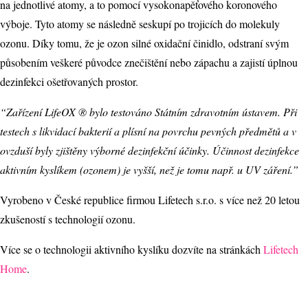
na jednotlivé atomy, a to pomocí vysokonapěťového koronového
výboje. Tyto atomy se následně seskupí po trojicích do molekuly
ozonu. Díky tomu, že je ozon silné oxidační činidlo, odstraní svým
působením veškeré původce znečištění nebo zápachu a zajistí úplnou
dezinfekci ošetřovaných prostor.
“Zařízení LifeOX
®
bylo testováno Státním zdravotním ústavem. Při
testech s likvidací bakterií a plísní na povrchu pevných předmětů a v
ovzduší byly zjištěny výborné dezinfekční účinky. Účinnost dezinfekce
aktivním kyslíkem (ozonem) je vyšší, než je tomu např. u UV záření.”
Vyrobeno v České republice firmou Lifetech s.r.o. s více než 20 letou
zkušeností s technologií ozonu.
Více se o technologii aktivního kyslíku dozvíte na stránkách
Lifetech
Home
.