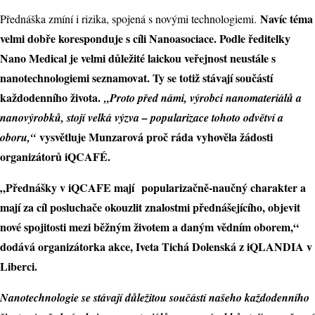
Navíc téma
Přednáška zmíní i rizika, spojená s novými technologiemi.
velmi dobře koresponduje s cíli Nanoasociace. Podle ředitelky
Nano Medical je velmi důležité laickou veřejnost neustále s
nanotechnologiemi seznamovat. Ty se totiž stávají součástí
každodenního života.
„Proto před námi, výrobci nanomateriálů a
nanovýrobků, stojí velká výzva – popularizace tohoto odvětví a
vysvětluje Munzarová proč ráda vyhověla žádosti
oboru,“
organizátorů iQCAFÉ.
„Přednášky v iQCAFE mají popularizačně-naučný charakter a
mají za cíl posluchače okouzlit znalostmi přednášejícího, objevit
nové spojitosti mezi běžným životem a daným vědním oborem,“
dodává organizátorka akce, Iveta Tichá Dolenská z iQLANDIA v
Liberci.
Nanotechnologie se stávají důležitou součástí našeho každodenního