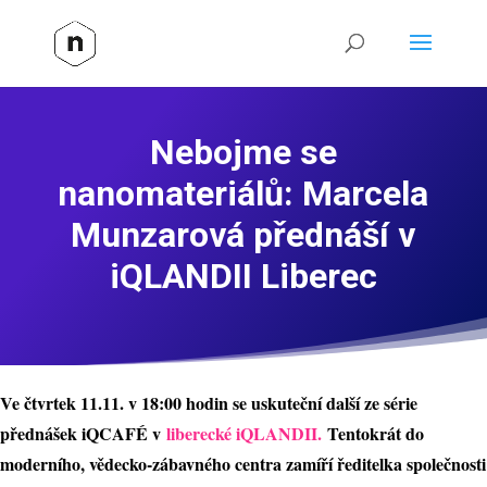
Nebojme se
nanomateriálů: Marcela
Munzarová přednáší v
iQLANDII Liberec
Ve čtvrtek 11.11. v 18:00 hodin se uskuteční další ze série
přednášek iQCAFÉ v
liberecké iQLANDII.
Tentokrát do
moderního, vědecko-zábavného centra zamíří ředitelka společnosti