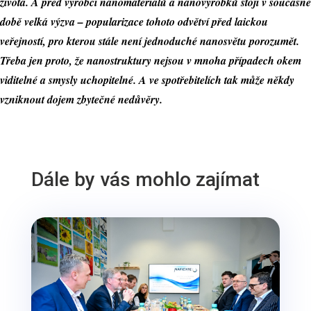
života. A před výrobci nanomateriálů a nanovýrobků stojí v současné
době velká výzva – popularizace tohoto odvětví před laickou
veřejností, pro kterou stále není jednoduché nanosvětu porozumět.
Třeba jen proto, že nanostruktury nejsou v mnoha případech okem
viditelné a smysly uchopitelné. A ve spotřebitelích tak může někdy
vzniknout dojem zbytečné nedůvěry.
Dále by vás mohlo zajímat