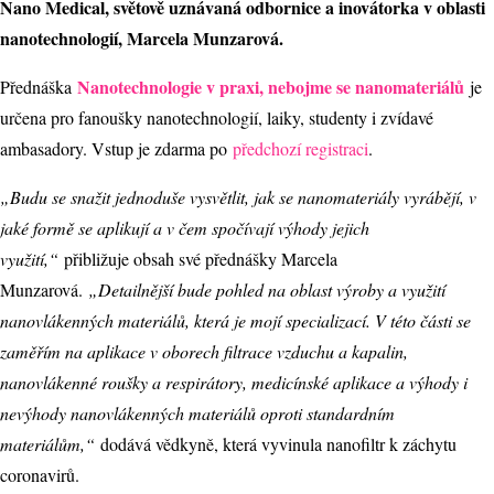
Nano Medical, světově uznávaná odbornice a inovátorka v oblasti
nanotechnologií, Marcela Munzarová.
Nanotechnologie v praxi, nebojme se nanomateriálů
Přednáška
je
určena pro fanoušky nanotechnologií, laiky, studenty i zvídavé
ambasadory. Vstup je zdarma po
předchozí registraci
.
„Budu se snažit jednoduše vysvětlit, jak se nanomateriály vyrábějí, v
jaké formě se aplikují a v čem spočívají výhody jejich
využití,“
přibližuje obsah své přednášky Marcela
Munzarová.
„Detailnější bude pohled na oblast výroby a využití
nanovlákenných materiálů, která je mojí specializací. V této části se
zaměřím na aplikace v oborech filtrace vzduchu a kapalin,
nanovlákenné roušky a respirátory, medicínské aplikace a výhody i
nevýhody nanovlákenných materiálů oproti standardním
materiálům,“
dodává vědkyně, která vyvinula nanofiltr k záchytu
coronavirů.