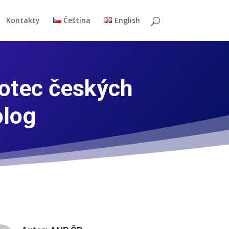
Kontakty
Čeština
English
otec českých
olog