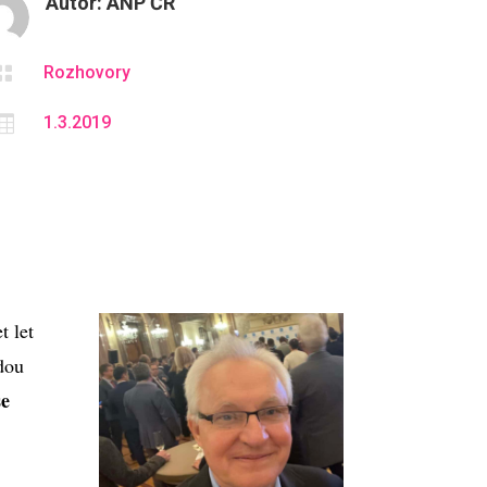
Autor:
ANP ČR

Rozhovory

1.3.2019
t let
dou
se