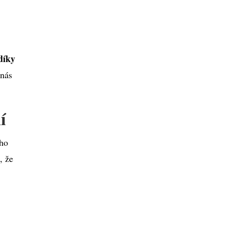
díky
 nás
í
ého
, že