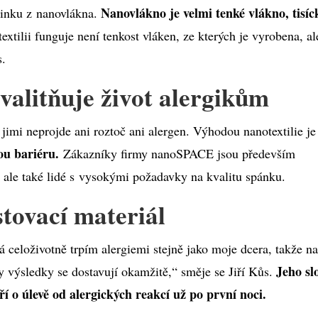
Nanovlákno je velmi tenké vlákno, tisíc
učinku z nanovlákna.
extilii funguje není tenkost vláken, ze kterých je vyrobena, al
s.
alitňuje život alergikům
 jimi neprojde ani roztoč ani alergen. Výhodou nanotextilie je
ou bariéru.
Zákazníky firmy nanoSPACE jsou především
, ale také lidé s vysokými požadavky na kvalitu spánku.
stovací materiál
já celoživotně trpím alergiemi stejně jako moje dcera, takže n
Jeho sl
y výsledky se dostavují okamžitě,“ směje se Jiří Kůs.
ří o úlevě od alergických reakcí už po první noci.