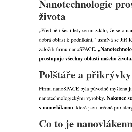
Nanotechnologie pros
života
„Před pěti šesti lety se mi zdálo, že se o n
dobrá oblast k podnikání,“ usmívá se Jiří 
„Nanotechnolog
založili firmu nanoSPACE.
prostupuje všechny oblasti našeho života
Polštáře a přikrývky
Firma nanoSPACE byla původně myšlena jak
Nakonec se
nanotechnologickými výrobky.
s nanovláknem
, které jsou určené pro aler
Co to je nanovláke