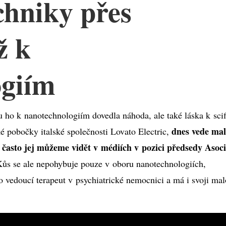
chniky přes
ž k
ogiím
u ho k nanotechnologiím dovedla náhoda, ale také láska k scif
dnes vede ma
ké pobočky italské společnosti Lovato Electric,
asto jej můžeme vidět v médiích v pozici předsedy Asoc
 Kůs se ale nepohybuje pouze v oboru nanotechnologiích,
o vedoucí terapeut v psychiatrické nemocnici a má i svoji ma