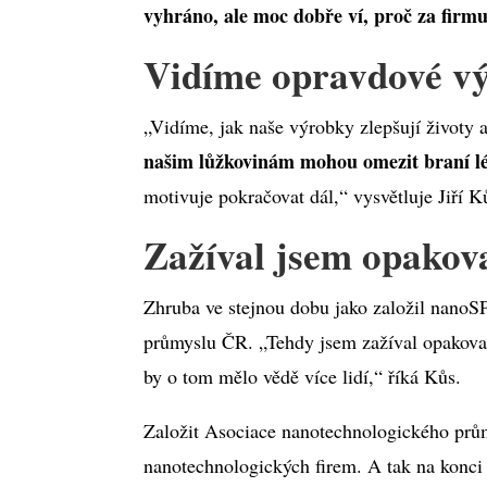
vyhráno, ale moc dobře ví, proč za firm
Vidíme opravdové výs
„Vidíme, jak naše výrobky zlepšují životy 
našim lůžkovinám mohou omezit braní lék
motivuje pokračovat dál,“ vysvětluje Jiří K
Zažíval jsem opakova
Zhruba ve stejnou dobu jako založil nanoS
průmyslu ČR. „Tehdy jsem zažíval opakovan
by o tom mělo vědě více lidí,“ říká Kůs.
Založit Asociace nanotechnologického prům
nanotechnologických firem. A tak na konc