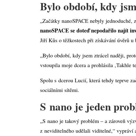
Bylo období, kdy jsme
„Začátky nanoSPACE nebyly jednoduché, za
nanoSPACE se doteď nepodařilo najít inv
Jiří Kůs o těžkostech při získávání úvěrů u 
„Bylo období, kdy jsem ztrácel naději, pro
vstoupila moje dcera a prohlásila ‚Takhle t
Spolu s dcerou Lucií, která tehdy teprve za
sociálními sítěmi.
S nano je jeden prob
„S nano je takový problém – a zároveň výzv
z neviditelného udělali viditelné,“ vypráví