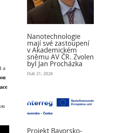
Nanotechnologie
mají své zastoupení
v Akademickém
sněmu AV ČR. Zvolen
byl Jan Procházka
i a
Dub 21, 2026
lou
iace
lou
Projekt Bavorsko-