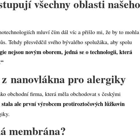
tupují všechny oblasti našeh
anotechnologiích mluví čím dál víc a přišlo mi, že by to mohla
Kůs. Tehdy přesvědčil svého bývalého spolužáka, aby spolu
ie nejsou novým oborem, jedná se o technologii, která
.“
 z nanovlákna pro alergiky
o obchodní firma, která měla obchodovat s českými
 stala ale první výrobcem protiroztočových lůžkovin
giky.
nná membrána?