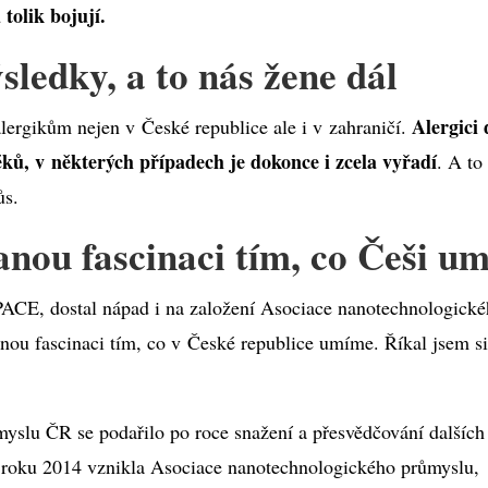
u tolik bojují.
ledky, a to nás žene dál
Alergici 
alergikům nejen v České republice ale i v zahraničí.
ů, v některých případech je dokonce i zcela vyřadí
. A to
ůs.
nou fascinaci tím, co Češi um
PACE, dostal nápad i na založení Asociace nanotechnologick
ou fascinaci tím, co v České republice umíme. Říkal jsem si
yslu ČR se podařilo po roce snažení a přesvědčování dalších
i roku 2014 vznikla Asociace nanotechnologického průmyslu,