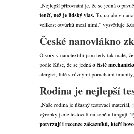
„Nejlepší přirovnání je, že se jedná o pav
tenčí, než je lidský vlas.
To, co ale v nanot
velikost otvůrků mezi nimi,“ vysvětluje Ků
České nanovlákno zkv
Otvory v nanotextilii jsou tedy tak malé, že
o čistě mechanick
podle Kůse, že se jedná
alergici, lidé s různými poruchami imunity
Rodina je nejlepší te
„Naše rodina je úžasný testovací materiál, 
výrobky jsme testovali na sobě a fungují. T
potvrzují i recenze zákazníků, kteří hovo