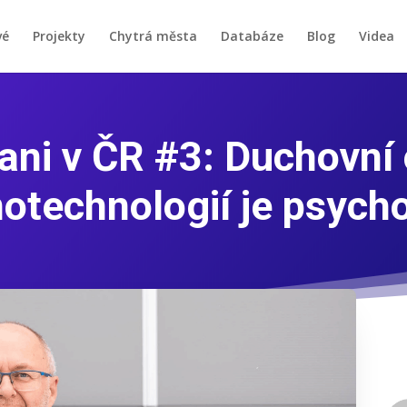
vé
Projekty
Chytrá města
Databáze
Blog
Videa
ni v ČR #3: Duchovní 
otechnologií je psych