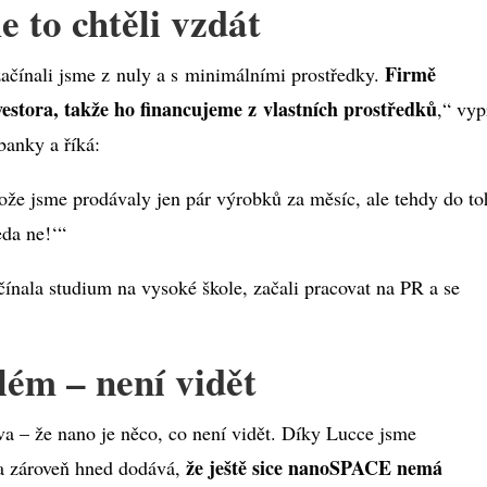
 to chtěli vzdát
Firmě
čínali jsme z nuly a s minimálními prostředky.
estora, takže ho financujeme z vlastních prostředků
,“ vyp
banky a říká:
tože jsme prodávaly jen pár výrobků za měsíc, ale tehdy do t
eda ne!‘“
čínala studium na vysoké škole, začali pracovat na PR a se
lém – není vidět
a – že nano je něco, co není vidět. Díky Lucce jsme
že ještě sice nanoSPACE nemá
 a zároveň hned dodává,