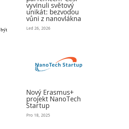
o
vyvinuli světový
unikát: bezvodou
vůni z nanovlákna
Led 26, 2026
 být
Nový Erasmus+
projekt NanoTech
Startup
Pro 18, 2025