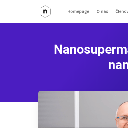
Homepage
O nás
Členo
Nanosuperma
nan