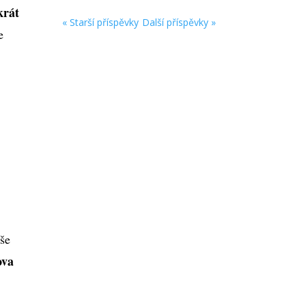
krát
« Starší příspěvky
Další příspěvky »
e
aše
ova