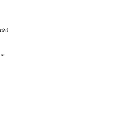
ráví
oho