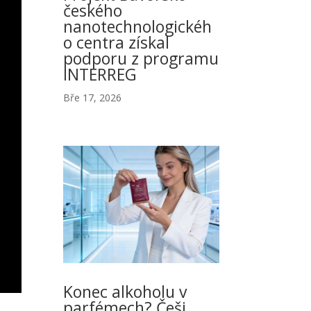
českého
nanotechnologickéh
o centra získal
podporu z programu
INTERREG
Bře 17, 2026
Konec alkoholu v
parfémech? Češi