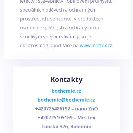
letectví, stavebnictví, obalovém průmyslu,
speciálních oděvech a ochranných
prostředcích, senzorice, v produktech
osobní bezpečnosti a ochrany proti
škodlivým vnějším vlivům jako je
elektrosmog apod. Více na
www.meftex.cz
.
Kontakty
bochemie.cz
bochemie@bochemie.cz
+420725486192 – nano ZnO
+420725105159 – Meftex
Lidická 326, Bohumín