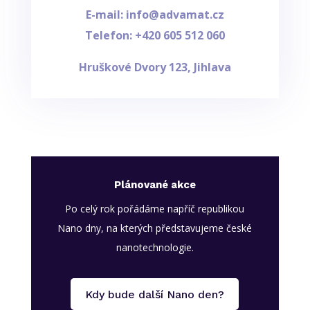
E-mail: info@advamat.cz
Telefon: +420
605 512 060
Hruškové Dvory 123, Jihlava
Plánované akce
Po celý rok pořádáme napříč republikou
Nano dny, na kterých představujeme české
nanotechnologie.
Kdy bude další Nano den?