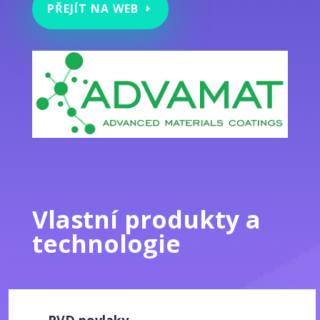
PŘEJÍT NA WEB
Vlastní produkty a
technologie
PVD povlaky