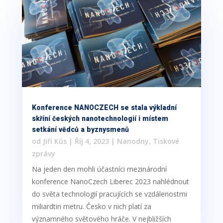
Konference NANOCZECH se stala výkladní
skříní českých nanotechnologií i místem
setkání vědců a byznysmenů
od
Jiří Kůs
|
Říj 4, 2023
|
Nanodny
,
Tiskové
zprávy
Na jeden den mohli účastníci mezinárodní
konference NanoCzech Liberec 2023 nahlédnout
do světa technologií pracujících se vzdálenostmi
miliardtin metru. Česko v nich platí za
významného světového hráče. V nejbližších