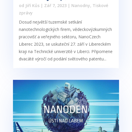
od
Jiří Kůs
|
Zář 7, 2023
|
Nanodny
,
Tiskové
zprávy
Dosud největší tuzemské setkání
nanotechnologických firem, vědeckovýzkumných
pracovišť a veřejného sektoru, NanoCzech
Liberec 2023, se uskuteční 27. září v Libereckém
kraji na Technické univerzitě v Liberci. Připomene
dvacáté výročí od podání světového patentu...