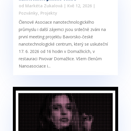
od
Markéta Zukalová
|
Kvě 12, 2026
|
Pozvánky
,
Projekty
Členové Asociace nanotechnologického
průmyslu i další zájemci jsou srdečně zváni na
první meeting projektu Bavorsko-české
nanotechnologické centrum, který se uskuteční
17. 6. 2026 od 16 hodin v Domažlicích, v
restauraci Pivovar Domažlice. Všem členům
Nanoasociace i...