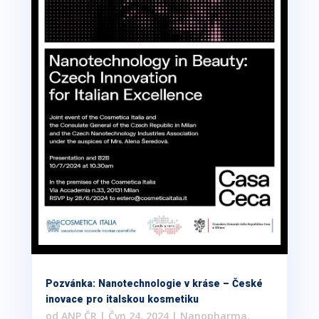
Pozvánka: Nanotechnologie v kráse – České
inovace pro italskou kosmetiku
od
ANP ČR
|
Čvn 24, 2024
|
Nanopharma
,