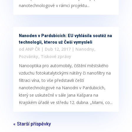
nanotechnologové v rámci projektu...
Nanoden v Pardubicích: EU vyhlásila soutěž na
technologii, kterou už Češi vymysleli
od
ANP ČR
|
Dub 12, 2017
|
Nanodny
,
Pozvánky
,
Tiskové zprávy
Nanooptika pro automobily, čištění městského
vzduchu fotokatalytickými nátěry či nanofiltry na
filtraci vína, to vše představili čeští
nanotechnologové na Nanodni v Pardubicích,
který se uskutečnil v sále Jana Kašpara na
Krajském úřadě ve středu 12. dubna. „Mami, co...
« Starší příspěvky