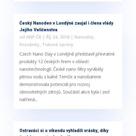
Český Nanoden v Londýně zaujal i člena vlády
Jejího Veličenstva
od
ANP ČR
|
Říj 24, 2018
|
Nanodny
,
Pozvánky
,
Tiskové zprávy
Czech Nano Day v Londýně představil převratné
produkty 12 českých firem v oblasti
nanotechnologií. České nano filtry vyráběly
pitnou vodu z kalné Temže a nanobaterie
demonstrovala potenciál pro rozvoj
obnovitelných zdrojů. Součástí akce byla i zeď
natřená...
Ostraváci si o víkendu vyhladili vrásky, díky