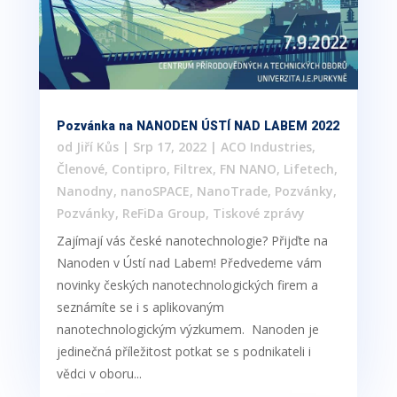
Pozvánka na NANODEN ÚSTÍ NAD LABEM 2022
od
Jiří Kůs
|
Srp 17, 2022
|
ACO Industries
,
Členové
,
Contipro
,
Filtrex
,
FN NANO
,
Lifetech
,
Nanodny
,
nanoSPACE
,
NanoTrade
,
Pozvánky
,
Pozvánky
,
ReFiDa Group
,
Tiskové zprávy
Zajímají vás české nanotechnologie? Přijďte na
Nanoden v Ústí nad Labem! Předvedeme vám
novinky českých nanotechnologických firem a
seznámíte se i s aplikovaným
nanotechnologickým výzkumem. Nanoden je
jedinečná příležitost potkat se s podnikateli i
vědci v oboru...