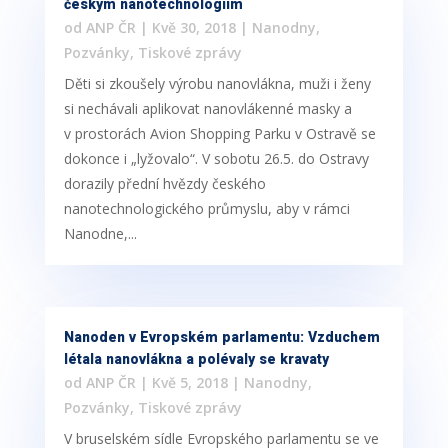
českým nanotechnologiím
od
ANP ČR
|
Kvě 30, 2018
|
Nanodny
,
Pozvánky
,
Tiskové zprávy
Děti si zkoušely výrobu nanovlákna, muži i ženy
si nechávali aplikovat nanovlákenné masky a
v prostorách Avion Shopping Parku v Ostravě se
dokonce i „lyžovalo“. V sobotu 26.5. do Ostravy
dorazily přední hvězdy českého
nanotechnologického průmyslu, aby v rámci
Nanodne,...
Nanoden v Evropském parlamentu: Vzduchem
létala nanovlákna a polévaly se kravaty
od
ANP ČR
|
Kvě 5, 2018
|
Nanodny
,
Pozvánky
,
Tiskové zprávy
V bruselském sídle Evropského parlamentu se ve