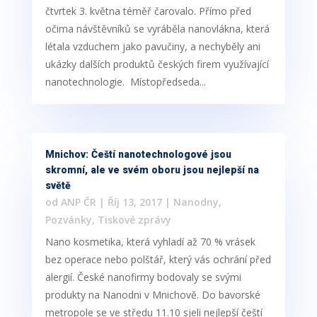
čtvrtek 3. května téměř čarovalo. Přímo před
očima návštěvníků se vyráběla nanovlákna, která
létala vzduchem jako pavučiny, a nechyběly ani
ukázky dalších produktů českých firem využívající
nanotechnologie. Místopředseda...
Mnichov: Čeští nanotechnologové jsou
skromní, ale ve svém oboru jsou nejlepší na
světě
od
ANP ČR
|
Říj 13, 2017
|
Nanodny
,
Pozvánky
,
Tiskové zprávy
Nano kosmetika, která vyhladí až 70 % vrásek
bez operace nebo polštář, který vás ochrání před
alergií. České nanofirmy bodovaly se svými
produkty na Nanodni v Mnichově. Do bavorské
metropole se ve středu 11.10 sjeli nejlepší čeští