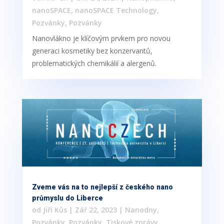
nanoSPACE
,
nanoSPACE Technology
,
Pozvánky
,
Pozvánky
Nanovlákno je klíčovým prvkem pro novou
generaci kosmetiky bez konzervantů,
problematických chemikálií a alergenů.
Zveme vás na to nejlepší z českého nano
průmyslu do Liberce
od
Jiří Kůs
|
Zář 22, 2023
|
Nanodny
,
Pozvánky
,
Pozvánky
,
Tiskové zprávy