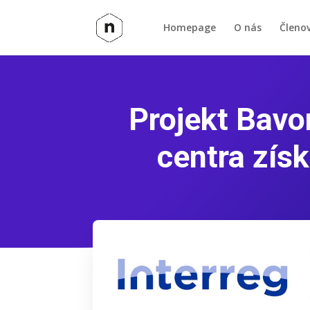
Homepage
O nás
Členo
Projekt Bav
centra zís