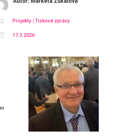
Autor:
Markéta Zukalová

Projekty
|
Tiskové zprávy

17.3.2026
ům