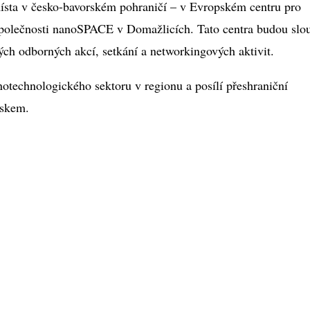
ísta v česko-bavorském pohraničí – v Evropském centru pro
společnosti nanoSPACE v Domažlicích. Tato centra budou slou
ých odborných akcí, setkání a networkingových aktivit.
notechnologického sektoru v regionu a posílí přeshraniční
rskem.