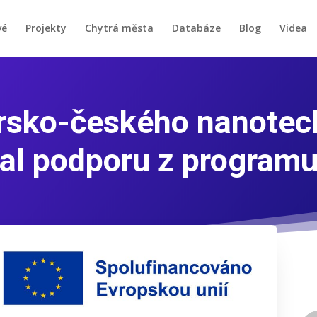
vé
Projekty
Chytrá města
Databáze
Blog
Videa
orsko-českého nanotec
kal podporu z progra