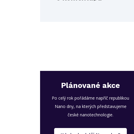
Plánované akce
Po celý rok pořádáme napříč republikou
Nano dny, na kterých představujeme
české nanotechnologie.