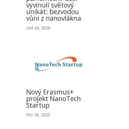
vyvinuli světový
unikát: bezvodou
vůni z nanovlákna
Led 26, 2026
Nový Erasmus+
projekt NanoTech
Startup
Pro 18, 2025