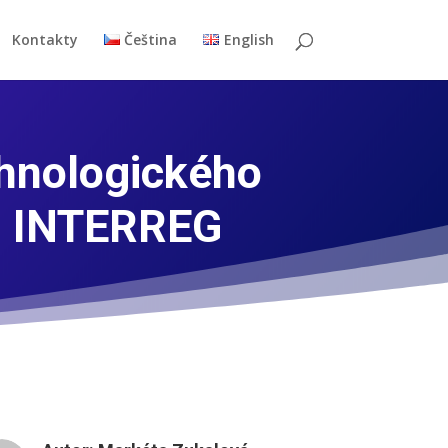
Kontakty
Čeština
English
hnologického
mu INTERREG