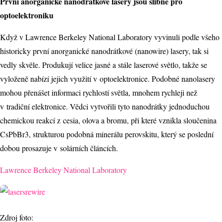
První anorganické nanodrátkové lasery jsou slibné pro
optoelektroniku
Když v Lawrence Berkeley National Laboratory vyvinuli podle všeho
historicky první anorganické nanodrátkové (nanowire) lasery, tak si
vedly skvěle. Produkují velice jasné a stále laserové světlo, takže se
vyloženě nabízí jejich využití v optoelektronice. Podobné nanolasery
mohou přenášet informaci rychlostí světla, mnohem rychleji než
v tradiční elektronice. Vědci vytvořili tyto nanodrátky jednoduchou
chemickou reakcí z cesia, olova a bromu, při které vznikla sloučenina
CsPbBr3, strukturou podobná minerálu perovskitu, který se poslední
dobou prosazuje v solárních článcích.
Lawrence Berkeley National Laboratory
Zdroj foto: