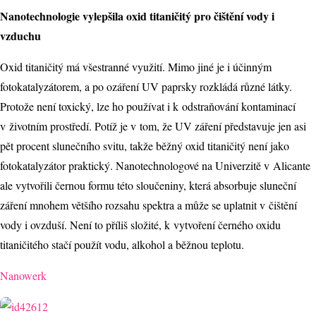
Nanotechnologie vylepšila oxid titaničitý pro čištění vody i
vzduchu
Oxid titaničitý má všestranné využití. Mimo jiné je i účinným
fotokatalyzátorem, a po ozáření UV paprsky rozkládá různé látky.
Protože není toxický, lze ho používat i k odstraňování kontaminací
v životním prostředí. Potíž je v tom, že UV záření představuje jen asi
pět procent slunečního svitu, takže běžný oxid titaničitý není jako
fotokatalyzátor praktický. Nanotechnologové na Univerzitě v Alicante
ale vytvořili černou formu této sloučeniny, která absorbuje sluneční
záření mnohem většího rozsahu spektra a může se uplatnit v čištění
vody i ovzduší. Není to příliš složité, k vytvoření černého oxidu
titaničitého stačí použít vodu, alkohol a běžnou teplotu.
Nanowerk