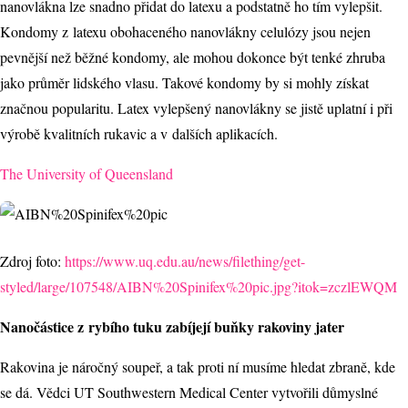
nanovlákna lze snadno přidat do latexu a podstatně ho tím vylepšit.
Kondomy z latexu obohaceného nanovlákny celulózy jsou nejen
pevnější než běžné kondomy, ale mohou dokonce být tenké zhruba
jako průměr lidského vlasu. Takové kondomy by si mohly získat
značnou popularitu. Latex vylepšený nanovlákny se jistě uplatní i při
výrobě kvalitních rukavic a v dalších aplikacích.
The University of Queensland
Zdroj foto:
https://www.uq.edu.au/news/filething/get-
styled/large/10
7548/AIBN%20Spinifex%20pic.jpg?itok=zczlEWQM
Nanočástice z rybího tuku zabíjejí buňky rakoviny jater
Rakovina je náročný soupeř, a tak proti ní musíme hledat zbraně, kde
se dá. Vědci UT Southwestern Medical Center vytvořili důmyslné