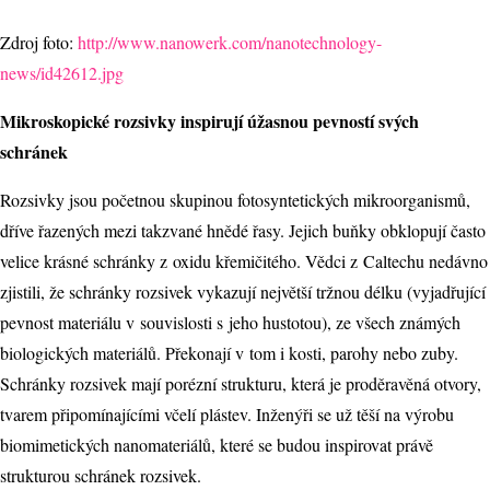
Zdroj foto:
http://www.nanowerk.com/nanotechnology-
news/id42612.jpg
Mikroskopické rozsivky inspirují úžasnou pevností svých
schránek
Rozsivky jsou početnou skupinou fotosyntetických mikroorganismů,
dříve řazených mezi takzvané hnědé řasy. Jejich buňky obklopují často
velice krásné schránky z oxidu křemičitého. Vědci z Caltechu nedávno
zjistili, že schránky rozsivek vykazují největší tržnou délku (vyjadřující
pevnost materiálu v souvislosti s jeho hustotou), ze všech známých
biologických materiálů. Překonají v tom i kosti, parohy nebo zuby.
Schránky rozsivek mají porézní strukturu, která je proděravěná otvory,
tvarem připomínajícími včelí plástev. Inženýři se už těší na výrobu
biomimetických nanomateriálů, které se budou inspirovat právě
strukturou schránek rozsivek.