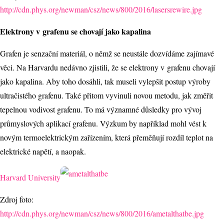
http://cdn.phys.org/newman/csz/news/800/2016/lasersrewire.jpg
Elektrony v grafenu se chovají jako kapalina
Grafen je senzační materiál, o němž se neustále dozvídáme zajímavé
věci. Na Harvardu nedávno zjistili, že se elektrony v grafenu chovají
jako kapalina. Aby toho dosáhli, tak museli vylepšit postup výroby
ultračistého grafenu. Také přitom vyvinuli novou metodu, jak změřit
tepelnou vodivost grafenu. To má významné důsledky pro vývoj
průmyslových aplikací grafenu. Výzkum by například mohl vést k
novým termoelektrickým zařízením, která přeměňují rozdíl teplot na
elektrické napětí, a naopak.
Harvard University
Zdroj foto:
http://cdn.phys.org/newman/cs
z/news/800/2016/ametalthatbe.jpg