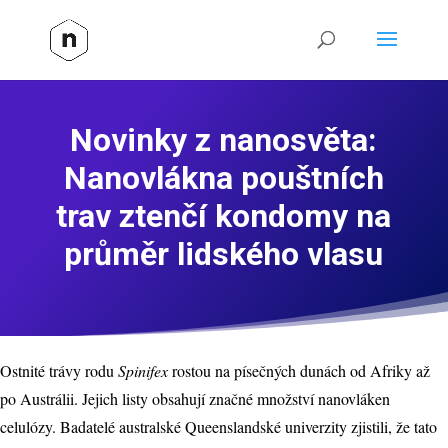
Novinky z nanosvěta:
Nanovlákna pouštních
trav ztenčí kondomy na
průměr lidského vlasu
Ostnité trávy rodu
Spinifex
rostou na písečných dunách od Afriky až
po Austrálii. Jejich listy obsahují značné množství nanovláken
celulózy. Badatelé australské Queenslandské univerzity zjistili, že tato