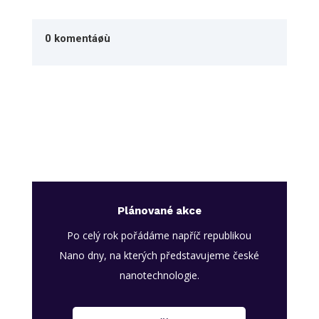
0 komentáøù
Plánované akce
Po celý rok pořádáme napříč republikou
Nano dny, na kterých představujeme české
nanotechnologie.