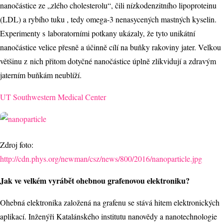
nanočástice ze „zlého cholesterolu“, čili nízkodenzitního lipoproteinu
(LDL) a rybího tuku , tedy omega-3 nenasycených mastných kyselin.
Experimenty s laboratorními potkany ukázaly, že tyto unikátní
nanočástice velice přesně a účinně cílí na buňky rakoviny jater. Velkou
většinu z nich přitom dotyčné nanočástice úplně zlikvidují a zdravým
jaterním buňkám neublíží.
UT Southwestern Medical Center
Zdroj foto:
http://cdn.phys.org/newman/csz/news/800/2016/nanoparticle.jpg
Jak ve velkém vyrábět ohebnou grafenovou elektroniku?
Ohebná elektronika založená na grafenu se stává hitem elektronických
aplikací. Inženýři Katalánského institutu nanovědy a nanotechnologie