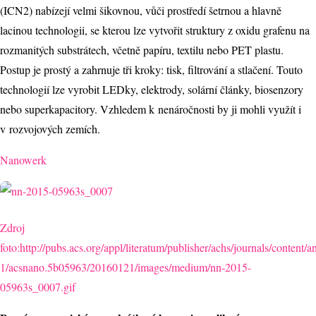
(ICN2) nabízejí velmi šikovnou, vůči prostředí šetrnou a hlavně
lacinou technologii, se kterou lze vytvořit struktury z oxidu grafenu na
rozmanitých substrátech, včetně papíru, textilu nebo PET plastu.
Postup je prostý a zahrnuje tři kroky: tisk, filtrování a stlačení. Touto
technologií lze vyrobit LEDky, elektrody, solární články, biosenzory
nebo superkapacitory. Vzhledem k nenáročnosti by ji mohli využít i
v rozvojových zemích.
Nanowerk
Zdroj
foto:http://pubs.acs.org/appl/literatum/publisher/achs/journals/content
1/acsnano.5b05963/20160121/images/medium/nn-2015-
05963s_0007.gif