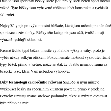
Dále to jsou sportovní běžky, které jsou pro ty, kteří berou sport trochu
vážně. Tyto běžky jsou vybavené většinou lehčí konstrukci a rychlejší
skluznicí.
Nejvyšší typ je pro výkonnostní běžkaře, které jsou určené pro náročné
sportovce a závodníky. Běžky této kategorie jsou užší, tvrdší a mají
výrazně rychlejší skluznici.
Kromě těchto typů běžek, musíte vybírat dle výšky a váhy, proto je
výběr někdy velkým oříškem. Pokud nemáte možnost vyzkoušet různé
typy běžek přímo v terénu, může se stát, že utratíte nemalou sumu za
běžecké lyže, které Vám nebudou vyhovovat.
technologii celoročního lyžování SKI365
Díky
si nyní můžete
vyzkoušet běžky na speciálním kluzném povrchu přímo v prodejně.
Povrchy simulují reálné sněhové podmínky, takže si můžete otestovat
lyže přímo na míru.