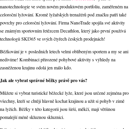
nanotechnologie ve svém novém produktovém portfoliu, zaměřeném na
celoroční lyžování. Kromě lyžařských trenažérů pod značku patří také
povrchy pro celoroční lyžování. Firma NanoTrade spojila své aktivity
se známým sportovním řetězcem Decathlon, který jako první používá
technologii SKI365 ve svých čtyřech českých prodejnách!
Běžkování je v posledních letech velmi oblíbeným sportem a my se ani
nedivíme! Kombinaci přirozené pohybové aktivity s výhledy na
zasněženou krajinu odolá jen málo kdo.
Jak ale vybrat správné běžky právě pro vás?
Můžete si vybrat turistické běžecké lyže, které jsou určené zejména pro
všechny, kteří se chtějí hlavně kochat krajinou a užít si pohyb v zimě
na lyžích. Běžky v této kategorii jsou širší, měkčí, mají většinou
pomalejší méně skluznou skluznici.