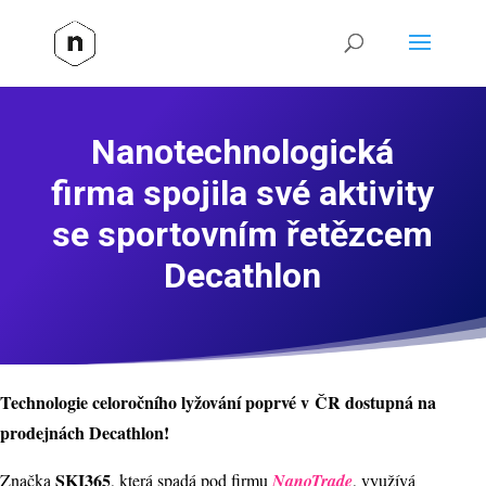
Nanotechnologická
firma spojila své aktivity
se sportovním řetězcem
Decathlon
Technologie celoročního lyžování poprvé v ČR dostupná na
prodejnách Decathlon!
SKI365
Značka
, která spadá pod firmu
NanoTrade
, využívá