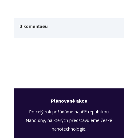
0 komentáøù
Plánované akce
Po celý rok pořádáme napříč republikou
Nano dny, na kterých představujeme české
nanotechnologie.