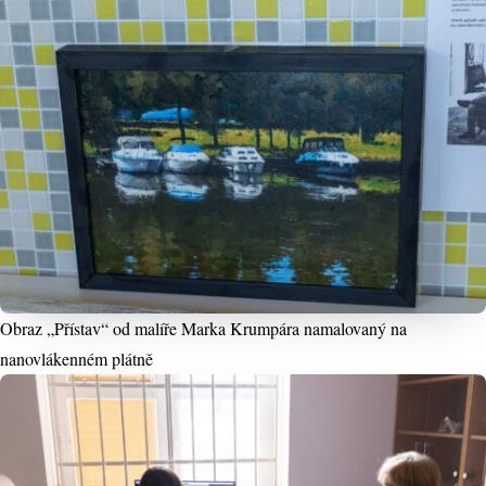
Obraz „Přístav“ od malíře Marka Krumpára namalovaný na
nanovlákenném plátně