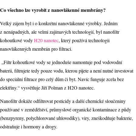
Co všechno lze vyrobit z nanovlákenné membrány?
Velký zájem byl i o konkrétní nanovlákenné výrobky. Jedním
z nenápadných, ale velmi zajímavých technologií, byl nanofiltr
kohoutkové vody
H20 nanotec
, který používá technologii
nanovlákenných membrán pro filtraci.
„Filtr kohoutkové vody se jednoduše namontuje pod vodovodní
baterii, filtrujete tedy pouze vodu, kterou pijete a není nutné investovat
do speciální filtrace pro celý dům či byt. Navíc funguje zcela bez
elektřiny.“ vysvětluje Jiří Polman z H2O nanotec.
Nanofiltr dokáže odfiltrovat pesticidy a další chemické sloučeniny
používané v zemědělství, průmyslové organické kontaminace z půdy
(benzpyreny, polychlorované uhlovodíky), viry, zneškodňuje bakterie,
odstraňuje i hormony a drogy.