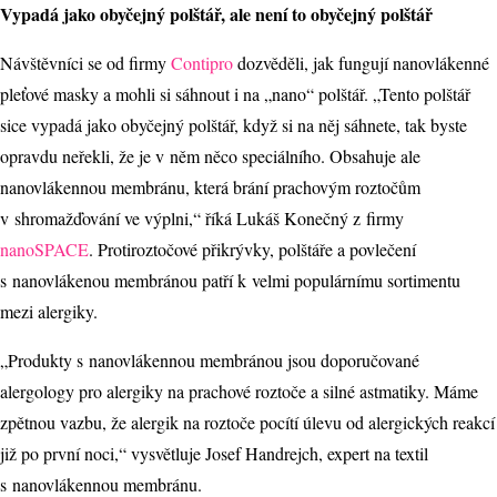
Vypadá jako obyčejný polštář, ale není to obyčejný polštář
Návštěvníci se od firmy
Contipro
dozvěděli, jak fungují nanovlákenné
pleťové masky a mohli si sáhnout i na „nano“ polštář. „Tento polštář
sice vypadá jako obyčejný polštář, když si na něj sáhnete, tak byste
opravdu neřekli, že je v něm něco speciálního. Obsahuje ale
nanovlákennou membránu, která brání prachovým roztočům
v shromažďování ve výplni,“ říká Lukáš Konečný z firmy
nanoSPACE
. Protiroztočové přikrývky, polštáře a povlečení
s nanovlákenou membránou patří k velmi populárnímu sortimentu
mezi alergiky.
„Produkty s nanovlákennou membránou jsou doporučované
alergology pro alergiky na prachové roztoče a silné astmatiky. Máme
zpětnou vazbu, že alergik na roztoče pocítí úlevu od alergických reakcí
již po první noci,“ vysvětluje Josef Handrejch, expert na textil
s nanovlákennou membránu.