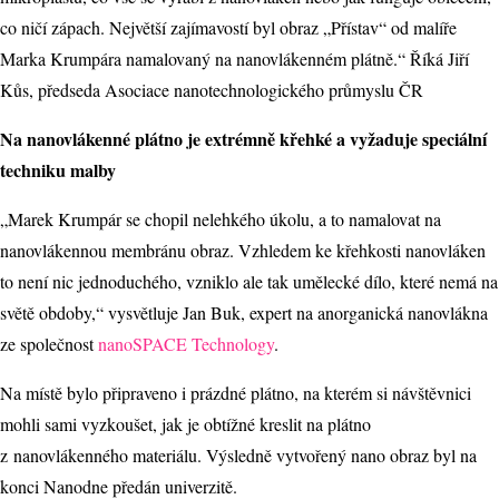
co ničí zápach. Největší zajímavostí byl obraz „Přístav“ od malíře
Marka Krumpára namalovaný na nanovlákenném plátně.“ Říká Jiří
Kůs, předseda Asociace nanotechnologického průmyslu ČR
Na nanovlákenné plátno je extrémně křehké a vyžaduje speciální
techniku malby
„Marek Krumpár se chopil nelehkého úkolu, a to namalovat na
nanovlákennou membránu obraz. Vzhledem ke křehkosti nanovláken
to není nic jednoduchého, vzniklo ale tak umělecké dílo, které nemá na
světě obdoby,“ vysvětluje Jan Buk, expert na anorganická nanovlákna
ze společnost
nanoSPACE Technology
.
Na místě bylo připraveno i prázdné plátno, na kterém si návštěvnici
mohli sami vyzkoušet, jak je obtížné kreslit na plátno
z nanovlákenného materiálu. Výsledně vytvořený nano obraz byl na
konci Nanodne předán univerzitě.