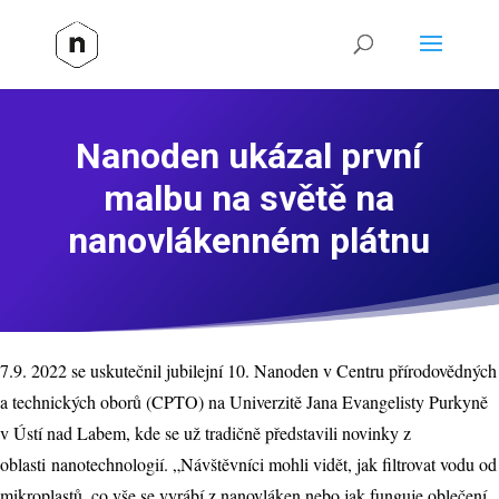
Nanoden ukázal první
malbu na světě na
nanovlákenném plátnu
7.9. 2022 se uskutečnil jubilejní 10. Nanoden v Centru přírodovědných
a technických oborů (CPTO) na Univerzitě Jana Evangelisty Purkyně
v Ústí nad Labem, kde se už tradičně představili novinky z
oblasti nanotechnologií. „Návštěvníci mohli vidět, jak filtrovat vodu od
mikroplastů, co vše se vyrábí z nanovláken nebo jak funguje oblečení,