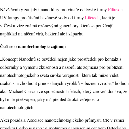
Návštěvníky zaujaly i nano filtry pro vinaře od české firmy
Filtrex
a
UV lampy pro čistění bazénové vody od firmy
Lifetech
, která je
v Česku více známá ozónovými generátory, které se používají
například na ničení virů, bakterií ale i zápachu.
Češi se o nanotechnologie zajímají
„Koncept Nanodnů se osvědčil nejen jako prostředek pro kontakt s
odborníky a výměnu zkušeností a názorů, ale zejména pro přiblížení
nanotechnologického světa široké veřejnosti, která tak může vidět,
osahat si a zhodnotit přínos daných výrobků v běžném životě,“ hodnotí
akci Michael Carvan ze společnosti Lifetech, který zároveň dodává, že
byl mile překvapen, jaký má přehled široká veřejnost o
nanotechnologiích.
Akci pořádala Asociace nanotechnologického průmyslu ČR v rámci
projektu Česko je nano ve spolupráci s Inovačním centrem Ústeckého