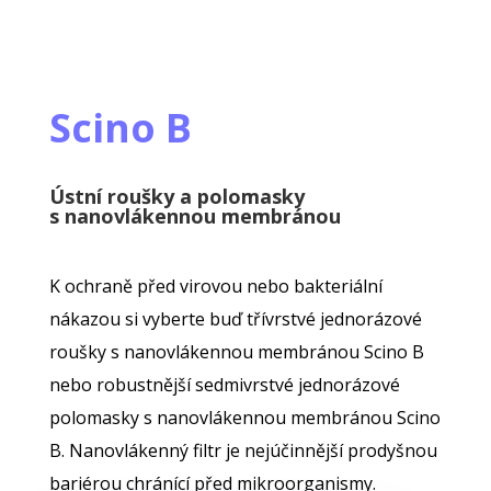
Scino B
Ústní roušky a polomasky
s nanovlákennou membránou
K ochraně před virovou nebo bakteriální
nákazou si vyberte buď třívrstvé jednorázové
roušky s nanovlákennou membránou Scino B
nebo robustnější sedmivrstvé jednorázové
polomasky s nanovlákennou membránou Scino
B. Nanovlákenný filtr je nejúčinnější prodyšnou
bariérou chránící před mikroorganismy.