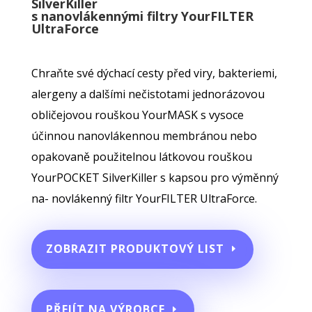
SilverKiller
s nanovlákennými filtry YourFILTER
UltraForce
Chraňte své dýchací cesty před viry, bakteriemi,
alergeny a dalšími nečistotami jednorázovou
obličejovou rouškou YourMASK s vysoce
účinnou nanovlákennou membránou nebo
opakovaně použitelnou látkovou rouškou
YourPOCKET SilverKiller s kapsou pro výměnný
na- novlákenný filtr YourFILTER UltraForce.
ZOBRAZIT PRODUKTOVÝ LIST
PŘEJÍT NA VÝROBCE