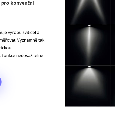
 pro konvenční
je výrobu svítidel a
 směřovat. Významně tak
trickou
 funkce nedosažitelné