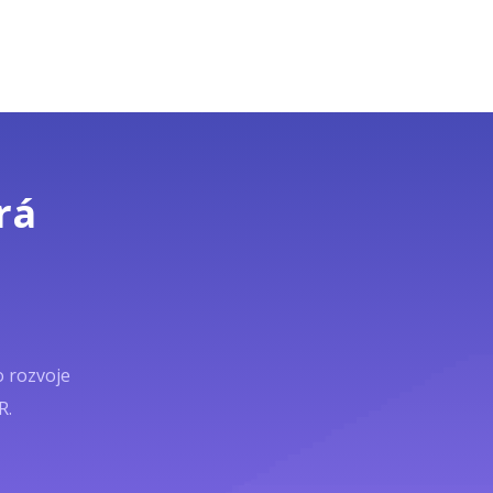
rá
o rozvoje
R.