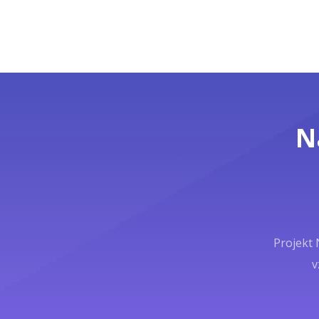
N
Projekt 
v