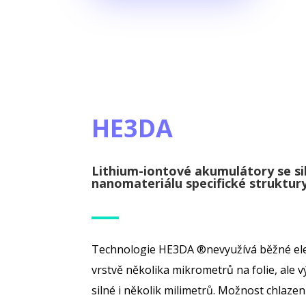
HE3DA
Lithium-iontové akumulátory se si
nanomateriálu specifické struktur
Technologie HE3DA ®nevyužívá běžné el
vrstvě několika mikrometrů na folie, ale v
silné i několik milimetrů. Možnost chlazen