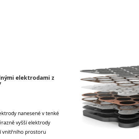
lnými elektrodami z
y
ektrody nanesené v tenké
ýrazně vyšší elektrody
í vnitřního prostoru