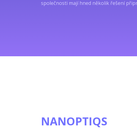
společnosti mají hned několik řešení přip
NANOPTIQS