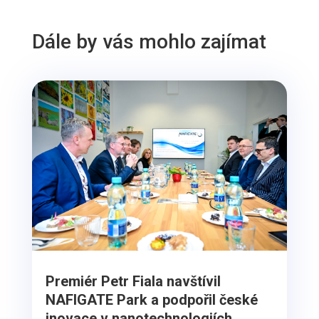
Dále by vás mohlo zajímat
Premiér Petr Fiala navštívil
NAFIGATE Park a podpořil české
inovace v nanotechnologiích