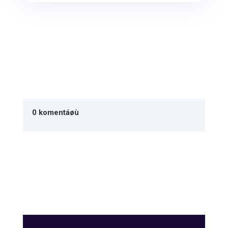
0 komentáøù