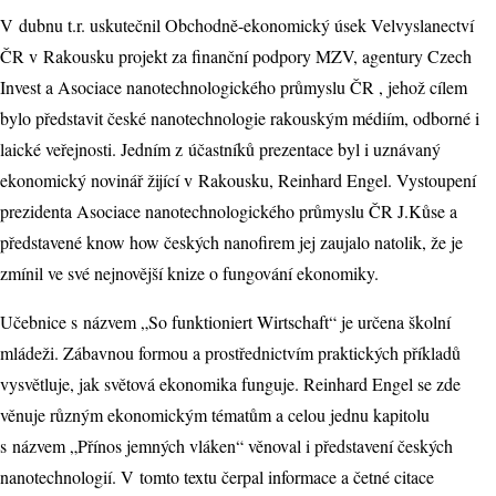
V dubnu t.r. uskutečnil Obchodně-ekonomický úsek Velvyslanectví
ČR v Rakousku projekt za finanční podpory MZV, agentury Czech
Invest a Asociace nanotechnologického průmyslu ČR , jehož cílem
bylo představit české nanotechnologie rakouským médiím, odborné i
laické veřejnosti. Jedním z účastníků prezentace byl i uznávaný
ekonomický novinář žijící v Rakousku, Reinhard Engel. Vystoupení
prezidenta Asociace nanotechnologického průmyslu ČR J.Kůse a
představené know how českých nanofirem jej zaujalo natolik, že je
zmínil ve své nejnovější knize o fungování ekonomiky.
Učebnice s názvem „So funktioniert Wirtschaft“ je určena školní
mládeži. Zábavnou formou a prostřednictvím praktických příkladů
vysvětluje, jak světová ekonomika funguje. Reinhard Engel se zde
věnuje různým ekonomickým tématům a celou jednu kapitolu
s názvem „Přínos jemných vláken“ věnoval i představení českých
nanotechnologií. V tomto textu čerpal informace a četné citace