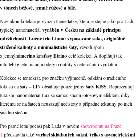
v tónech béžové, jemně růžové a bílé.
Novinkou kolekce je využití lněné látky, která je stejně jako pro Ladu
vyráběn v Česku na základě principu
typický nanomateriál
udržitelnosti
Lněné trio Linna: vypasované sako, originálně
.
střižené kalhoty a minimalistické šaty,
vévodí spolu
merino kraťasy Etrino
s jemnými
celé kolekci. A doplňují tak
ultralehké letní nano modely o outfity s celoročním využitím.
Kolekce se tentokrát, pro značku výjimečně, odklání o tradičního
šaty KISS
fokusu na šaty – LIN obsahuje pouze jedny
. Reprezentují
luxusní nanomateriál Lux se samočistícím lotosovým efektem, díky
kterému se na šatech neusazují nečistoty a případné tekutiny po nich
snadno stečou.
Pro parné letní počasí pak Lada v novém
showroomu na Praze
variaci skládaných sukní
triko s asymetrickými
1
představila také
,