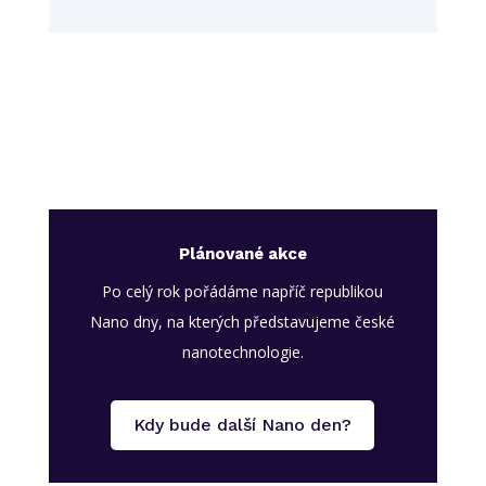
Plánované akce
Po celý rok pořádáme napříč republikou
Nano dny, na kterých představujeme české
nanotechnologie.
Kdy bude další Nano den?