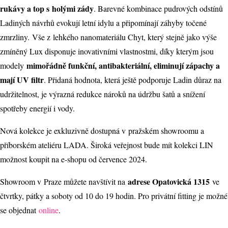
rukávy a top s holými zády
. Barevné kombinace pudrových odstínů
Ladiných návrhů evokují letní idylu a připomínají záhyby točené
zmrzliny.
Vše z lehkého nanomateriálu Chyt, který stejně jako výše
zmíněný Lux disponuje inovativními vlastnostmi, díky kterým jsou
mimořádně funkční, antibakteriální, eliminují zápachy a
modely
mají UV filtr
. Přidaná hodnota, která ještě podporuje Ladin důraz na
udržitelnost, je výrazná redukce nároků na údržbu šatů a snížení
spotřeby energií i vody.
Nová kolekce je exkluzivně dostupná v pražském showroomu a
příborském ateliéru LADA. Široká veřejnost bude mít kolekci LIN
možnost koupit na e-shopu od července 2024.
adrese Opatovická 1315
Showroom v Praze můžete navštívit na
ve
čtvrtky, pátky a soboty od 10 do 19 hodin. Pro privátní fitting je možné
se objednat
online
.