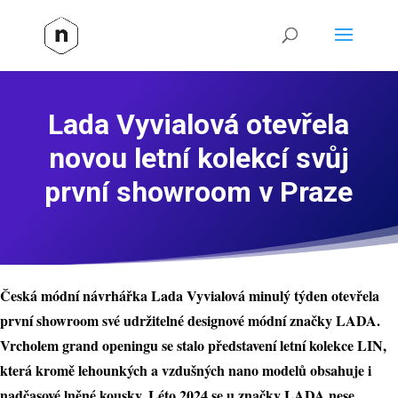
Lada Vyvialová otevřela
novou letní kolekcí svůj
první showroom v Praze
Česká módní návrhářka Lada Vyvialová minulý týden otevřela
první showroom své udržitelné designové módní značky LADA.
Vrcholem grand openingu se stalo představení letní kolekce LIN,
která kromě lehounkých a vzdušných nano modelů obsahuje i
nadčasové lněné kousky. Léto 2024 se u značky LADA nese