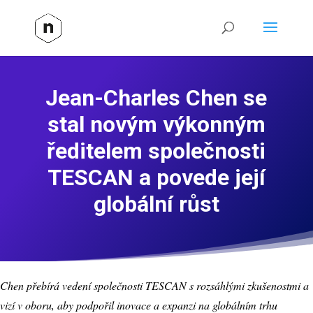
Jean-Charles Chen se
stal novým výkonným
ředitelem společnosti
TESCAN a povede její
globální růst
Chen přebírá vedení společnosti TESCAN s rozsáhlými zkušenostmi a
vizí v oboru, aby podpořil inovace a expanzi na globálním trhu