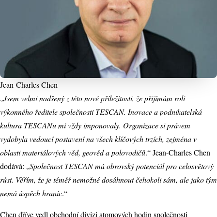
Jean-Charles Chen
„
Jsem velmi nadšený z této nové příležitosti, že přijímám roli
výkonného ředitele společnosti TESCAN. Inovace a podnikatelská
kultura TESCANu mi vždy imponovaly. Organizace si právem
vydobyla vedoucí postavení na všech klíčových trzích, zejména v
oblasti materiálových věd, geověd a polovodičů
.“ Jean-Charles Chen
dodává: „
Společnost TESCAN má obrovský potenciál pro celosvětový
růst. Věřím, že je téměř nemožné dosáhnout čehokoli sám, ale jako tým
nemá úspěch hranic
.“
Chen dříve vedl obchodní divizi atomových hodin společnosti