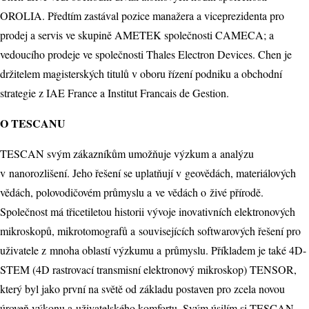
OROLIA. Předtím zastával pozice manažera a viceprezidenta pro
prodej a servis ve skupině AMETEK společnosti CAMECA; a
vedoucího prodeje ve společnosti Thales Electron Devices. Chen je
držitelem magisterských titulů v oboru řízení podniku a obchodní
strategie z IAE France a Institut Francais de Gestion.
O TESCANU
TESCAN svým zákazníkům umožňuje výzkum a analýzu
v nanorozlišení. Jeho řešení se uplatňují v geovědách, materiálových
vědách, polovodičovém průmyslu a ve vědách o živé přírodě.
Společnost má třicetiletou historii vývoje inovativních elektronových
mikroskopů, mikrotomografů a souvisejících softwarových řešení pro
uživatele z mnoha oblastí výzkumu a průmyslu. Příkladem je také 4D-
STEM (4D rastrovací transmisní elektronový mikroskop) TENSOR,
který byl jako první na světě od základu postaven pro zcela novou
úroveň výkonu a uživatelského komfortu. Svým úsilím si TESCAN