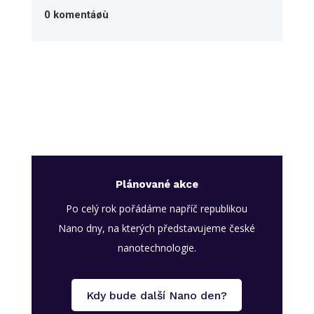
0 komentáøù
Plánované akce
Po celý rok pořádáme napříč republikou
Nano dny, na kterých představujeme české
nanotechnologie.
Kdy bude další Nano den?