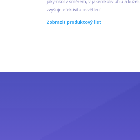
jakýmkoliv směrem, v jakémkoliv úhlu a kuželu
zvyšuje efektivita osvětlení.
Zobrazit produktový list