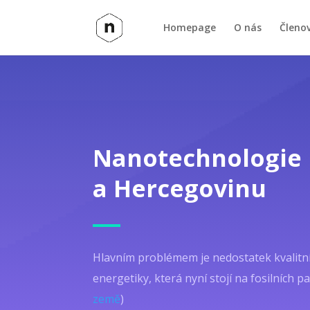
Homepage
O nás
Členo
Nanotechnologie 
a Hercegovinu
Hlavním problémem je nedostatek kvalitní
energetiky, která nyní stojí na fosilních pal
země
)