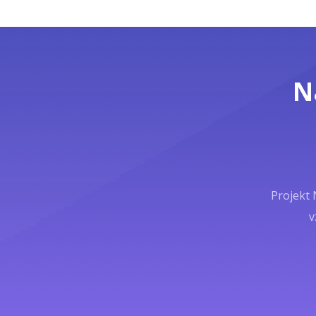
N
Projekt 
v