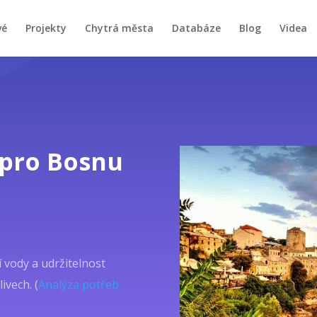
vé
Projekty
Chytrá města
Databáze
Blog
Videa
pro Bosnu
 vody a udržitelnost
ivech. (
Analýza potřeb