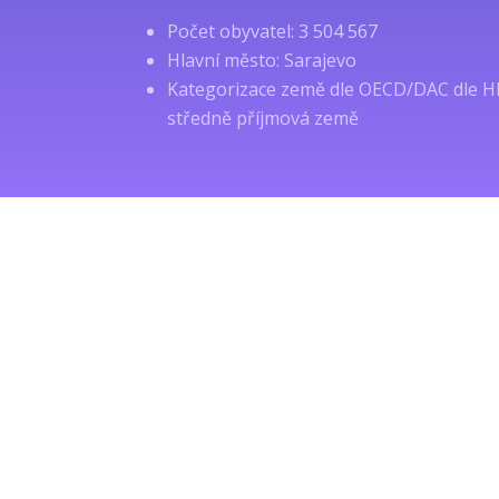
Počet obyvatel: 3 504 567
Hlavní město: Sarajevo
Kategorizace země dle OECD/DAC dle HN
středně příjmová země