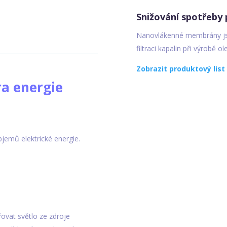
Snižování spotřeby p
Nanovlákenné membrány j
filtraci kapalin při výrobě ol
Zobrazit produktový list
ra energie
jemů elektrické energie.
řovat světlo ze zdroje