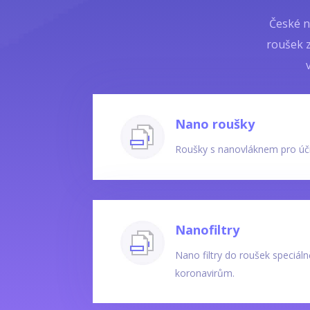
České n
roušek z
Nano roušky
Roušky s nanovláknem pro úč
Nanofiltry
Nano filtry do roušek speciáln
koronavirům.