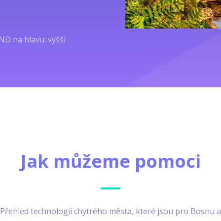
D na hlavu: vyšší
Jak můžeme pomoci
Přehled technologií chytrého města, které jsou pro Bosnu a