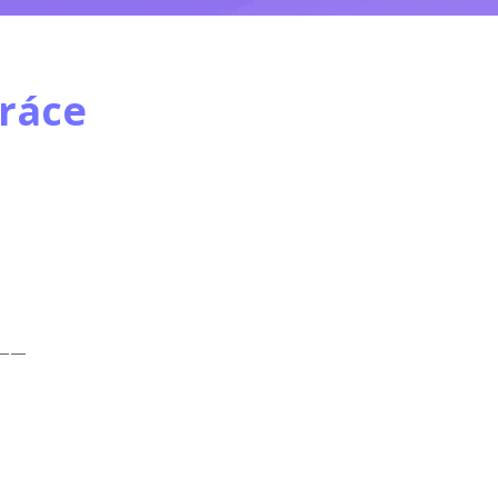
ráce
——