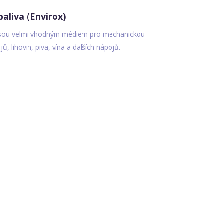
aliva (Envirox)
sou velmi vhodným médiem pro mechanickou
ejů, lihovin, piva, vína a dalších nápojů.