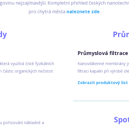
govinu nejzajímavější. Kompletní přehled českých nanotechn
pro chytrá města
naleznete zde
.
dy
Prů
Průmyslová filtrace 
terá využívá čistě fyzikálních
Nanovlákenné membrány j
 částic organických nečistot
filtraci kapalin při výrobě ol
Zobrazit produktový list
Spo
bu pořizování nákladné a