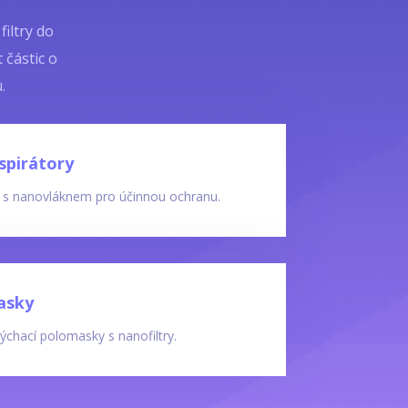
iltry do
 částic o
.
spirátory
y s nanovláknem pro účinnou ochranu.
asky
chací polomasky s nanofiltry.