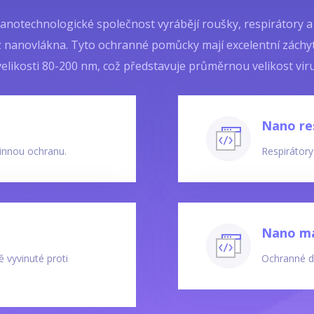
anotechnologické společnost vyrábějí roušky, respirátory a f
 nanovlákna. Tyto ochranné pomůcky mají excelentní záchyt
velikosti 80-200 nm, což představuje průměrnou velikost viru
Nano re
innou ochranu.
Respirátor
Nano m
ě vyvinuté proti
Ochranné dý