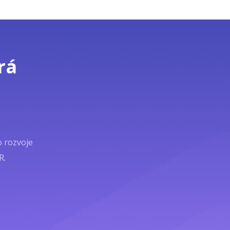
rá
o rozvoje
R.