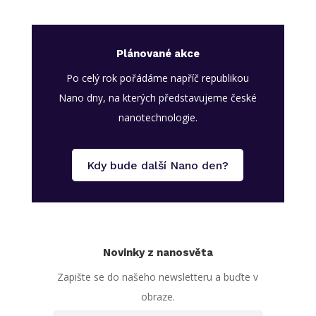
Plánované akce
Po celý rok pořádáme napříč republikou
Nano dny, na kterých představujeme české
nanotechnologie.
Kdy bude další Nano den?
Novinky z nanosvěta
Zapište se do našeho newsletteru a buďte v
obraze.