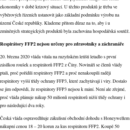
ekonomiky v době krizový situací. U těchto produktů je třeba ve
výběrových řízeních ustanovit jako základní podmínku výrobu na
území České republiky. Klademe přitom důraz na to, aby i u
zmíněných strategických produktů byla zachována hospodářská soutěž.
Respirátory FFP2 nejsou určeny pro zdravotníky a záchranáře
20. března 2020 vláda vítala na ruzyňském letišti letadlo s první
zásilkou roušek a respirátorů FFP2 z Číny. Novináři se členů vlády
ptali, proč pořídili respirátory FFP2 a proč nenakoupili raději
respirátory vyšší třídy ochrany FFP3, které zachytávají i viry. Dostalo
se jim odpovědi, že respirátory FFP3 nejsou k mání. Není ale zřejmé,
proč vláda plánuje nákup 50 milionů respirátorů nižší třídy ochrany i
pro následující dva roky.
Česká vláda ospravedlňuje zákulisní obchodní dohodu s Honeywellem
nákupní cenou 18 – 20 korun za kus respirátoru FFP2. Koupě 50