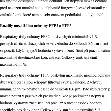
nezajistíme dostupnou účinnou ochranu. Jen nejvyšší možná ochrana
před nákazou umožní budoucí plynulé fungování české ekonomiky a
zmírnění ztrát, které nám působí omezení podnikání a pohybu lidí.
Rozdíly mezi třídou ochrany FFP2 a FFP3
Respirátory třídy ochrany FFP2 musí zachytit minimálně 94 %
pevných částic nacházejících se ve vzduchu do velikosti 0,6 μm a smí
se použít, když nejvyšší hodnota vystavení znečištění při práci dosáhne
maximálně desetinásobné koncentrace. Celkový únik smí činit
maximálně 11 %.
Respirátory třídy ochrany FFP3 poskytují maximálně možnou ochranu
dýchacích cest a jsou schopny filtrovat i viry a bakterie. Zachycují
minimálně 99 % pevných částic do velikosti 0,6 μm. Tyto respirátory je
možné použít v pracovních prostředích, kde je překročena nejvyšší
hodnota vystavení znečištění při práci až o třicetinásobek hodnoty
specifické pro daný obor. Celkový únik smí činit maximálně 5 %.