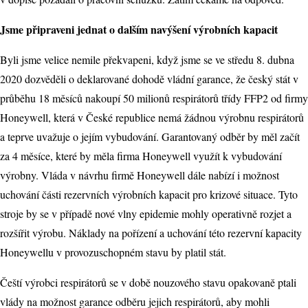
Jsme připraveni jednat o dalším navýšení výrobních kapacit
Byli jsme velice nemile překvapeni, když jsme se ve středu 8. dubna
2020 dozvěděli o deklarované dohodě vládní garance, že český stát v
průběhu 18 měsíců nakoupí 50 milionů respirátorů třídy FFP2 od firmy
Honeywell, která v České republice nemá žádnou výrobnu respirátorů
a teprve uvažuje o jejím vybudování. Garantovaný odběr by měl začít
za 4 měsíce, které by měla firma Honeywell využít k vybudování
výrobny. Vláda v návrhu firmě Honeywell dále nabízí i možnost
uchování části rezervních výrobních kapacit pro krizové situace. Tyto
stroje by se v případě nové vlny epidemie mohly operativně rozjet a
rozšířit výrobu. Náklady na pořízení a uchování této rezervní kapacity
Honeywellu v provozuschopném stavu by platil stát.
Čeští výrobci respirátorů se v době nouzového stavu opakovaně ptali
vlády na možnost garance odběru jejich respirátorů, aby mohli