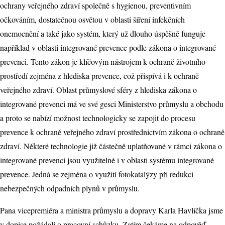
ochrany veřejného zdraví společně s hygienou, preventivním
očkováním, dostatečnou osvětou v oblasti šíření infekčních
onemocnění a také jako systém, který už dlouho úspěšně funguje
například v oblasti integrované prevence podle zákona o integrované
prevenci. Tento zákon je klíčovým nástrojem k ochraně životního
prostředí zejména z hlediska prevence, což přispívá i k ochraně
veřejného zdraví. Oblast průmyslové sféry z hlediska zákona o
integrované prevenci má ve své gesci Ministerstvo průmyslu a obchodu
a proto se nabízí možnost technologicky se zapojit do procesu
prevence k ochraně veřejného zdraví prostřednictvím zákona o ochraně
zdraví. Některé technologie již částečně uplatňované v rámci zákona o
integrované prevenci jsou využitelné i v oblasti systému integrované
prevence. Jedná se zejména o využití fotokatalýzy při redukci
nebezpečných odpadních plynů v průmyslu.
Pana vicepremiéra a ministra průmyslu a dopravy Karla Havlíčka jsme
v dopise požádali o pracovní schůzku. Zatím čekáme na odpověď.