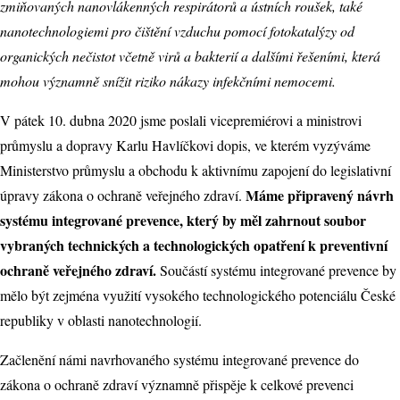
zmiňovaných nanovlákenných respirátorů a ústních roušek, také
nanotechnologiemi pro čištění vzduchu pomocí fotokatalýzy od
organických nečistot včetně virů a bakterií a dalšími řešeními, která
mohou významně snížit riziko nákazy infekčními nemocemi.
V pátek 10. dubna 2020 jsme poslali vicepremiérovi a ministrovi
průmyslu a dopravy Karlu Havlíčkovi dopis, ve kterém vyzýváme
Ministerstvo průmyslu a obchodu k aktivnímu zapojení do legislativní
Máme připravený návrh
úpravy zákona o ochraně veřejného zdraví.
systému integrované prevence, který by měl zahrnout soubor
vybraných technických a technologických opatření k preventivní
ochraně veřejného zdraví.
Součástí systému integrované prevence by
mělo být zejména využití vysokého technologického potenciálu České
republiky v oblasti nanotechnologií.
Začlenění námi navrhovaného systému integrované prevence do
zákona o ochraně zdraví významně přispěje k celkové prevenci