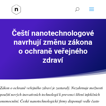
Čeští nanotechnologové
navrhují změnu zákona
o ochraně veřejného
zdraví
Zákon o ochraně veřejného zdraví je zastaralý. Nezahrnuje možnosti
použití nových inovativních technologií k prevenci šíření infekčních
onemocnění. České nanotechnologické firmy disponují vedle často