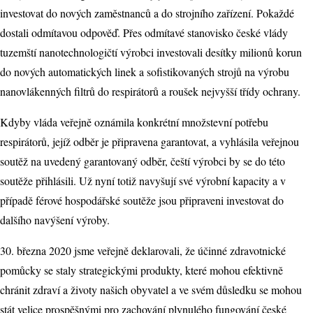
investovat do nových zaměstnanců a do strojního zařízení. Pokaždé
dostali odmítavou odpověď. Přes odmítavé stanovisko české vlády
tuzemští nanotechnologičtí výrobci investovali desítky milionů korun
do nových automatických linek a sofistikovaných strojů na výrobu
nanovlákenných filtrů do respirátorů a roušek nejvyšší třídy ochrany.
Kdyby vláda veřejně oznámila konkrétní množstevní potřebu
respirátorů, jejíž odběr je připravena garantovat, a vyhlásila veřejnou
soutěž na uvedený garantovaný odběr, čeští výrobci by se do této
soutěže přihlásili. Už nyní totiž navyšují své výrobní kapacity a v
případě férové hospodářské soutěže jsou připraveni investovat do
dalšího navýšení výroby.
30. března 2020 jsme veřejně deklarovali, že účinné zdravotnické
pomůcky se staly strategickými produkty, které mohou efektivně
chránit zdraví a životy našich obyvatel a ve svém důsledku se mohou
stát velice prospěšnými pro zachování plynulého fungování české