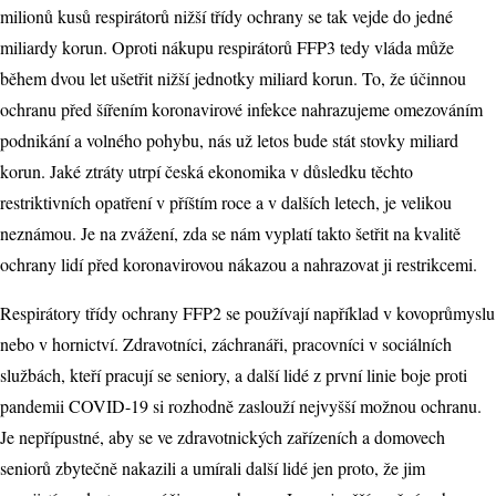
milionů kusů respirátorů nižší třídy ochrany se tak vejde do jedné
miliardy korun. Oproti nákupu respirátorů FFP3 tedy vláda může
během dvou let ušetřit nižší jednotky miliard korun. To, že účinnou
ochranu před šířením koronavirové infekce nahrazujeme omezováním
podnikání a volného pohybu, nás už letos bude stát stovky miliard
korun. Jaké ztráty utrpí česká ekonomika v důsledku těchto
restriktivních opatření v příštím roce a v dalších letech, je velikou
neznámou. Je na zvážení, zda se nám vyplatí takto šetřit na kvalitě
ochrany lidí před koronavirovou nákazou a nahrazovat ji restrikcemi.
Respirátory třídy ochrany FFP2 se používají například v kovoprůmyslu
nebo v hornictví. Zdravotníci, záchranáři, pracovníci v sociálních
službách, kteří pracují se seniory, a další lidé z první linie boje proti
pandemii COVID-19 si rozhodně zaslouží nejvyšší možnou ochranu.
Je nepřípustné, aby se ve zdravotnických zařízeních a domovech
seniorů zbytečně nakazili a umírali další lidé jen proto, že jim