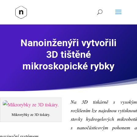
Nanoinženýři vytvořili
3D tištěné
mikroskopické rybky
Na 3D tiskárně s vysokým
rozlišením lze najednou vytisknout
Mikrorybky ze 3D tiskáry.
stovky hydrogelových mikrobotů
s nanočásticovým pohonem a
navigační systémem.