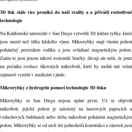
3D tisk stále více proniká do naší reality a a přivádí roztodivné
technologie
Na Kalifornské univerzitě v San Diegu vytvořili 3D tištěné rybky, které
jsou menší než šířka lidského vlasu. Mikrorybky mají vlastní pohon
poháněný peroxidem vodíku a jsou ovládané magnetickým polem.
Zatím to jsou jenom takové roztomilé hračky, dávají ale tušit, že jsme
na počátku evoluce šikovných mikrobotů, kteří by mohli mít velmi
zajímavé využití v medicíně i jinde.
Mikrorybky z hydrogelu pomocí technologie 3D tisku
Mikrorybky ze San Diega nejsou úplně první. Už se objevili
mikroboti, jejichž pohon je založený na laserových paprscích a
vzduchových bublinách nebo třeba mikroboti pohánění magnetickým
polem. Mikrorybky se od nich liší jednodušší konstrukcí a zároveň jsou