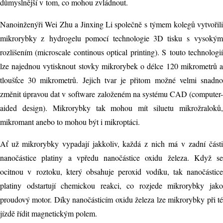
důmyslnější v tom, co mohou zvládnout.
Nanoinženýři Wei Zhu a Jinxing Li společně s týmem kolegů vytvořili
mikrorybky z hydrogelu pomocí technologie 3D tisku s vysokým
rozlišením (microscale continous optical printing). S touto technologií
lze najednou vytisknout stovky mikrorybek o délce 120 mikrometrů a
tloušťce 30 mikrometrů. Jejich tvar je přitom možné velmi snadno
změnit úpravou dat v software založeném na systému CAD (computer-
aided design). Mikrorybky tak mohou mít siluetu mikrožraloků,
mikromant anebo to mohou být i mikroptáci.
Ať už mikrorybky vypadají jakkoliv, každá z nich má v zadní části
nanočástice platiny a vpředu nanočástice oxidu železa. Když se
ocitnou v roztoku, který obsahuje peroxid vodíku, tak nanočástice
platiny odstartují chemickou reakci, co rozjede mikrorybky jako
proudový motor. Díky nanočásticím oxidu železa lze mikrorybky při té
jízdě řídit magnetickým polem.