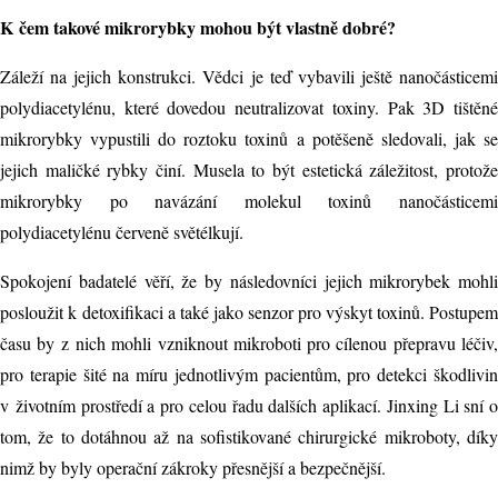
K čem takové mikrorybky mohou být vlastně dobré?
Záleží na jejich konstrukci. Vědci je teď vybavili ještě nanočásticemi
polydiacetylénu, které dovedou neutralizovat toxiny. Pak 3D tištěné
mikrorybky vypustili do roztoku toxinů a potěšeně sledovali, jak se
jejich maličké rybky činí. Musela to být estetická záležitost, protože
mikrorybky po navázání molekul toxinů nanočásticemi
polydiacetylénu červeně světélkují.
Spokojení badatelé věří, že by následovníci jejich mikrorybek mohli
posloužit k detoxifikaci a také jako senzor pro výskyt toxinů. Postupem
času by z nich mohli vzniknout mikroboti pro cílenou přepravu léčiv,
pro terapie šité na míru jednotlivým pacientům, pro detekci škodlivin
v životním prostředí a pro celou řadu dalších aplikací. Jinxing Li sní o
tom, že to dotáhnou až na sofistikované chirurgické mikroboty, díky
nimž by byly operační zákroky přesnější a bezpečnější.